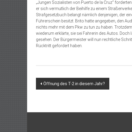
„Jungen Sozialisten von Puerto de la Cruz“ forderten
er sich vermutlich der Beihilfe zu einem Straßenver
Strafgesetzbuch belangt nämlich denjenigen, der ein
Führerschein besitzt. Brito hatte angegeben, den Aud
nichts mehr mit dem Pkw zu tun zu haben. Trotzdem l
wiederum erklärte, sie sei Fahrerin des Autos. Doc
gesehen. Der Bürgermeister will nun rechtliche Schritt
Rücktritt gefordert haben.
Beitragsnavigation
Öffnung des T-2 in diesem Jahr?