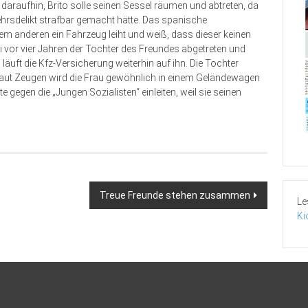
 daraufhin, Brito solle seinen Sessel räumen und abtreten, da
kehrsdelikt strafbar gemacht hätte. Das spanische
em anderen ein Fahrzeug leiht und weiß, dass dieser keinen
i vor vier Jahren der Tochter des Freundes abgetreten und
äuft die Kfz-Versicherung weiterhin auf ihn. Die Tochter
h laut Zeugen wird die Frau gewöhnlich in einem Geländewagen
e gegen die „Jungen Sozialisten“ einleiten, weil sie seinen
Treue Freunde stehen zusammen
Le
Ki