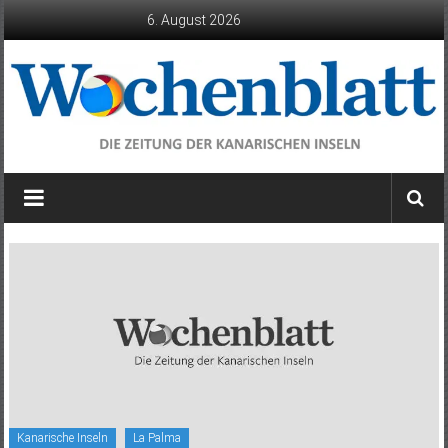
Zum
6. August 2026
Inhalt
springen
Wochenblatt
die
Zeitung
der
Kanarischen
Inseln
Kanarische Inseln
La Palma