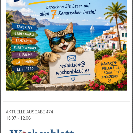
AKTUELLE AUSGABE 474
16.07. - 12.08.