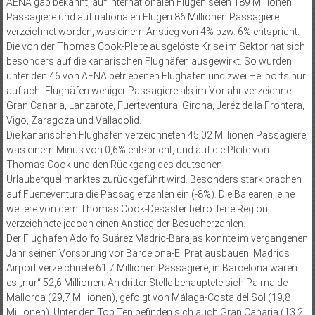
AENA gab bekannt, auf internationalen Flügen seien 189 Millionen
Passagiere und auf nationalen Flügen 86 Millionen Passagiere
verzeichnet worden, was einem Anstieg von 4% bzw. 6% entspricht.
Die von der Thomas Cook-Pleite ausgelöste Krise im Sektor hat sich
besonders auf die kanarischen Flughäfen ausgewirkt. So wurden
unter den 46 von AENA betriebenen Flughäfen und zwei Heliports nur
auf acht Flughäfen weniger Passagiere als im Vorjahr verzeichnet:
Gran Canaria, Lanzarote, Fuerteventura, Girona, Jeréz de la Frontera,
Vigo, Zaragoza und Valladolid.
Die kanarischen Flughäfen verzeichneten 45,02 Millionen Passagiere,
was einem Minus von 0,6% entspricht, und auf die Pleite von
Thomas Cook und den Rückgang des deutschen
Urlauberquellmarktes zurückgeführt wird. Besonders stark brachen
auf Fuerteventura die Passagierzahlen ein (-8%). Die Balearen, eine
weitere von dem Thomas Cook-Desaster betroffene Region,
verzeichnete jedoch einen Anstieg der Besucherzahlen.
Der Flughafen Adolfo Suárez Madrid-Barajas konnte im vergangenen
Jahr seinen Vorsprung vor Barcelona-El Prat ausbauen. Madrids
Airport verzeichnete 61,7 Millionen Passagiere, in Barcelona waren
es „nur“ 52,6 Millionen. An dritter Stelle behauptete sich Palma de
Mallorca (29,7 Millionen), gefolgt von Málaga-Costa del Sol (19,8
Millionen). Unter den Top Ten befinden sich auch Gran Canaria (13,2