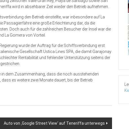
bindung zwischen Valle Gran Rey, Playa de Santiago sowie San
eriffa wird in absehbarer Zeit wieder den Betrieb aufnehmen.
sverbindung den Betrieb einstellte, war inbesondere auf La
e Passagierfähre eine gro­ße Erleichterung dar, da die
s­ten. Doch auch für die zahlreichen Besucher der Insel war die
nd La Gomera von Vorteil.
Regierung wurde der Auftrag für die Schiffsverbindung erst
talienische Gesellschaft Ustica Lines SPA, die damit Garajonay
chlechter Rentabilität und fehlender Unterstützung seitens der
gestrichen.
te in dem Zusammenhang, dass die noch ausstehenden
 dass es weitere zwei Monate dauert, bis der Betrieb
Le
Ki
Auto von ‚Google Street View‘ auf Teneriffa unterwegs