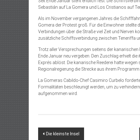
Seit Ende Januar steht endlich fest: Die Schiffsver
Sebastián auf La Gomera und Los Cristianos auf Ten
Als im November vergangenen Jahres die Schiff­fahrt
Gomera der Protest groß. Für die Einwohner stellte di
Verbindungen über die Straße viel Zeit und Nerven ko
zusätzliche Schiffsverbindung zwischen Teneriffa u
Trotz aller Versprechungen seitens der kanarischen 
Ende Januar neu vergeben. Den Zuschlag erhielt die i
Exprés ablöst. Die kanarische Reederei hatte wegen s
Regionalregierung die Strecke aus ihrem Programm 
La Gomeras Cabildo-Chef Casimiro Curbelo forder
Formalitäten beschleunigt werden, um zu verhindern,
aufgenommen wird.
Beitragsnavigation
Die kleinste Insel