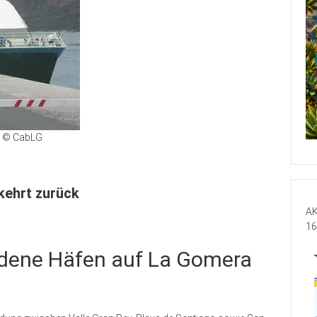
© CabLG
kehrt zurück
AK
16
iedene Häfen auf La Gomera