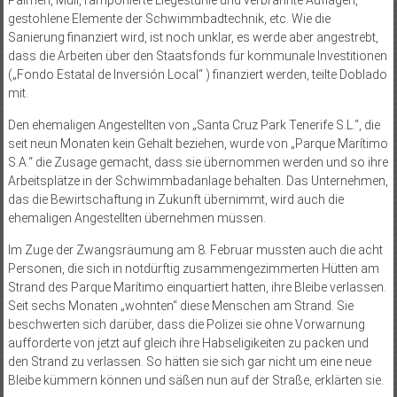
Palmen, Müll, ramponierte Liegestühle und verbrannte Auflagen,
gestohlene Elemente der Schwimmbadtechnik, etc. Wie die
Sanierung finanziert wird, ist noch unklar, es werde aber angestrebt,
dass die Arbeiten über den Staatsfonds für kommunale Investitionen
(„Fondo Estatal de Inversión Local“ ) finanziert werden, teilte Doblado
mit.
Den ehemaligen Angestellten von „Santa Cruz Park Tenerife S.L.“, die
seit neun Monaten kein Gehalt beziehen, wurde von „Parque Marítimo
S.A.“ die Zusage gemacht, dass sie übernommen werden und so ihre
Arbeitsplätze in der Schwimmbadanlage behalten. Das Unternehmen,
das die Bewirtschaftung in Zukunft übernimmt, wird auch die
ehemaligen Angestellten übernehmen müssen.
Im Zuge der Zwangsräumung am 8. Februar mussten auch die acht
Personen, die sich in notdürftig zusammengezimmerten Hütten am
Strand des Parque Marítimo einquartiert hatten, ihre Bleibe verlassen.
Seit sechs Monaten „wohnten“ diese Menschen am Strand. Sie
beschwerten sich darüber, dass die Polizei sie ohne Vorwarnung
aufforderte von jetzt auf gleich ihre Habseligikeiten zu packen und
den Strand zu verlassen. So hätten sie sich gar nicht um eine neue
Bleibe kümmern können und säßen nun auf der Straße, erklärten sie.