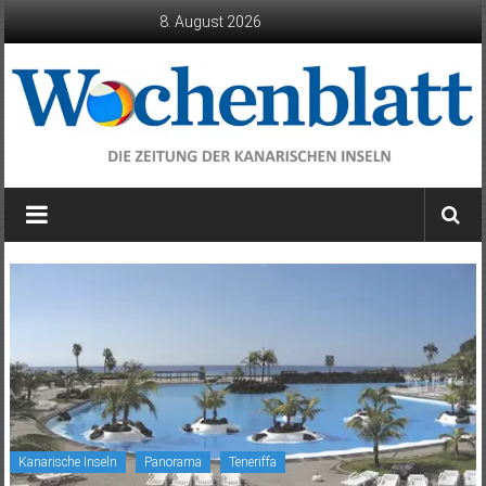
Zum
8. August 2026
Inhalt
springen
Wochenblatt
die
Zeitung
der
Kanarischen
Inseln
Kanarische Inseln
Panorama
Teneriffa