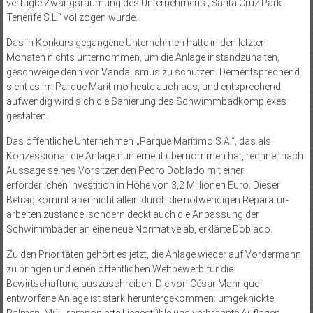
verfügte Zwangsräumung des Unternehmens „Santa Cruz Park
Tenerife S.L.“ vollzogen wurde.
Das in Konkurs gegangene Unternehmen hatte in den letzten
Monaten nichts unternommen, um die Anlage instand­zuhalten,
geschweige denn vor Vandalismus zu schützen. Dementsprechend
sieht es im Parque Marítimo heute auch aus, und entsprechend
aufwendig wird sich die Sanierung des Schwimmbadkomplexes
gestalten.
Das öffentliche Unternehmen „Parque Marítimo S.A.“, das als
Konzessionär die Anlage nun erneut übernommen hat, rechnet nach
Aussage seines Vorsitzenden Pedro Doblado mit einer
erforderlichen Investition in Höhe von 3,2 Millionen Euro. Dieser
Betrag kommt aber nicht allein durch die notwendigen Reparatur­
arbeiten zustande, sondern deckt auch die Anpassung der
Schwimmbäder an eine neue Normative ab, erklärte Doblado.
Zu den Prioritäten gehört es jetzt, die Anlage wieder auf Vordermann
zu bringen und einen öffentlichen Wettbewerb für die
Bewirtschaftung auszuschreiben. Die von César Manrique
entworfene Anlage ist stark heruntergekommen: umgeknickte