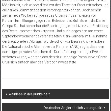
Möglichkeit, sich wieder direkt vor den Toren der Stadt erfrischen und
die heißen Sommertage dort verbringen zu können. Doch schon
ziehen neue Wolken auf, denn das Urbanismusamt leitete vor
Kurzem Ermittlungen gegen den Betreiber des Buffets ein; die Daniel
Chispa S.L. hat scheinbar die Beantragung einer Lizenz zur Eröffnung
des Restaurantbetriebes verpasst. Und auch gegen den am ersten
Septemberwochenende veranstalteten Klein-Karneval mit Teilnahme
der traditionellen „Murgas“ wurde schon vor Beginn Kritik erhoben.
Die Nationalistische Alternative der Kanaren (ANC) rügte, dass den
damaligen privaten Betreibern die Durchführung derartiger Events
verboten wurde, während das derzeit zuständige Rathaus von Santa
Cruz sich einfach über das Verbot hinwegsetzte.
Beitragsnavigation
Weinlese in der Dunkelheit
Deutscher Angler tödlich verunglückt