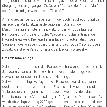
fortgeschritten und die Modernisierung der anderen Becken wird nun
übergangslos angegangen. Zu Ostern 2011 soll der Parque Marítimo
den Badefreudigen wieder seine Türen öffnen.
Anfang September wurde bereits mit der Bodenaushebung auf dem
anliegenden Parkplatzgelände begonnen. Dort soll der
Maschinenraum entstehen mit Platz für den Ringüberlauf zur
Reinigung und Aufbereitung des Wassers und das antreibende
Hydrau­liknetzwerk. Die neue Filteranlage wird automatisch den
Säurewert des Wassers überprüfen und das nötige Chlor zufügen.
Zusätzlich ist eine Verschönerung der Becken vorgesehen.
Umstrittene Anlage
Schon lange herrscht um den Parque Marítimo eine starke Polemik.
Jahrelang veranstalteten die Betreiber verschiedenartige Events,
obwohl sie nur über eine Lizenz zur Nutzung als
Schwimmbadanlage verfügten. Den Behörden war dies bekannt,
doch unternommen wurde nichts. Erst als sich Anwohner und
Verbrauchervereinigung mehrmals beschwerten, verbot das
Urbanismusamt die Veranstaltungen. Aufgrund der Machenschaften
wurde die Anlage Anfang 2009 geschlossen und erst im Juni diesen
Jahres wiedereröffnet. Die Bewohner von Santa Cruz begrüßten die