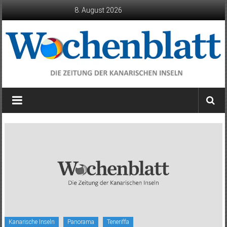
Zum
8. August 2026
Inhalt
springen
Wochenblatt
die
Zeitung
der
Kanarischen
Inseln
Kanarische Inseln
Panorama
Teneriffa