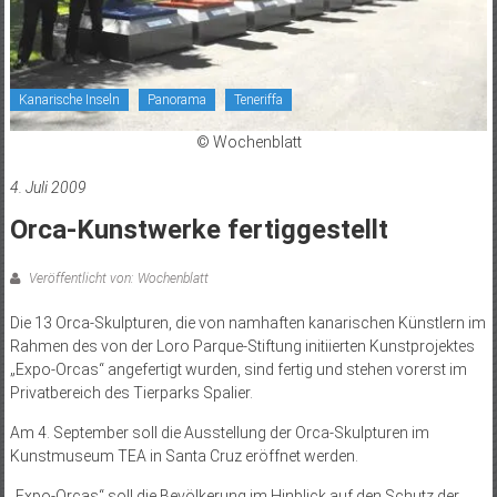
Kanarische Inseln
Panorama
Teneriffa
© Wochenblatt
4. Juli 2009
Orca-Kunstwerke fertiggestellt
Veröffentlicht von: Wochenblatt
Die 13 Orca-Skulpturen, die von namhaften kanarischen Künstlern im
Rahmen des von der Loro Parque-Stiftung initiierten Kunstprojektes
„Expo-Orcas“ angefertigt wurden, sind fertig und stehen vorerst im
Privatbereich des Tierparks Spalier.
Am 4. September soll die Ausstellung der Orca-Skulpturen im
Kunstmuseum TEA in Santa Cruz eröffnet werden.
„Expo-Orcas“ soll die Bevölkerung im Hinblick auf den Schutz der