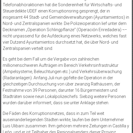
Telefonabhöraktionen hat die Sondereinheit für Wirtschafts- und
Steuerdelikte UDEF einen Korruptionsring gesprengt, der in
insgesamt 44 Stadt- und Gemeindeverwaltungen (Ayuntamientos) in
Nord- und Zentralspanien wirkte. Die Polizeioperation lief unter dem
Decknamen „Operation Schlingpflanze“ (Operación Enredadera) ¬–
nicht unpassend für die Aufdeckung eines Netzwerks, welches fast
vier Dutzend Ayuntamientos durchsetzt hat, die über Nord- und
Zentralspanien verteilt sind.
Es geht bei dem Fall um die Vergabe von zahlreichen
millionenschweren Aufträgen im Bereich Verkehrsinfrastruktur
(Ampelsysteme, Beleuchtungen etc.) und Verkehrsüberwachung
(Radaranlagen). Anfang Juli nun gipfelte die Operation in der
gleichzeitigen Durchsuchung von über zwanzig Rathäusern, der
Festnahme von 39 Personen, darunter 16 Bürgermeistern und
Stadträten sowie neun Lokalpolizei­chefs. Siebzig weitere Personen
wurden darüber informiert, dass sie unter Anklage stehen.
Die Fäden des Korruptionsnetzes, dass in zum Teil weit
auseinanderliegenden Städten wirkte, laufen bei dem Unternehmer
Luis Ulibarri zusammen. Ihm gehören mehrere Zeitungen in Castilla y
León, und er ist Teilhaber des Regionalsenders dieser Provinz.