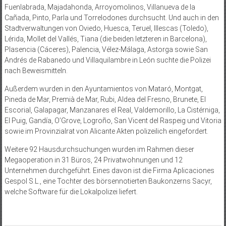
Fuenlabrada, Majadahonda, Arroyomolinos, Villanueva de la
Cañada, Pinto, Parla und Torrelodones durchsucht. Und auch in den
Stadtverwaltungen von Oviedo, Huesca, Teruel, Illescas (Toledo),
Lérida, Mollet del Vallés, Tiana (die beiden letzteren in Barcelona),
Plasencia (Cáceres), Palencia, Vélez-Málaga, Astorga sowie San
Andrés de Rabanedo und Villaquilambre in León suchte die Polizei
nach Beweismitteln.
Außerdem wurden in den Ayuntamientos von Mataró, Montgat,
Pineda de Mar, Premià de Mar, Rubi, Aldea del Fresno, Brunete, El
Escorial, Galapagar, Manzanares el Real, Valdemorillo, La Cistérniga,
El Puig, Gandía, O’Grove, Logroño, San Vicent del Raspeig und Vitoria
sowie im Provinzialrat von Alicante Akten polizeilich eingefordert.
Weitere 92 Hausdurchsuchungen wurden im Rahmen dieser
Megaoperation in 31 Büros, 24 Privatwohnungen und 12
Unternehmen durchgeführt. Eines davon ist die Firma Aplicaciones
Gespol S.L., eine Tochter des börsennotierten Baukonzerns Sacyr,
welche Software für die Lokalpolizei liefert.