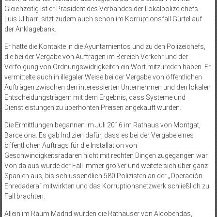
Gleichzeitig ist er Präsident des Verbandes der Lokalpolizeichefs.
Luis Ulibarri sitzt zudem auch schon im Korruptionsfall Gürtel auf
der Anklagebank.
Er hatte die Kontakte in die Ayuntamientos und zu den Polizeichefs,
die bei der Vergabe von Aufträgen im Bereich Verkehr und der
Verfolgung von Ordnungswidrigkeiten ein Wort mitzureden haben. Er
vermittelte auch in illegaler Weise bei der Vergabe von öffentlichen
Aufträgen zwischen den interessierten Unternehmen und den lokalen
Entscheidungsträgern mit dem Ergebnis, dass Systeme und
Dienstleistungen zu überhöhten Preisen angekauft wurden.
Die Ermittlungen begannen im Juli 2016 im Rathaus von Montgat,
Barcelona. Es gab Indizien dafür, dass es bei der Vergabe eines
öffentlichen Auftrags für die Installation von
Geschwindigkeitsradaren nicht mit rechten Dingen zugegangen war.
Von da aus wurde der Fall immer größer und weitete sich über ganz
Spanien aus, bis schlussendlich 580 Polizisten an der „Operación
Enredadera“ mitwirkten und das Korruptionsnetzwerk schließlich zu
Fall brachten.
Allein im Raum Madrid wurden die Rathäuser von Alcobendas,