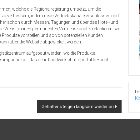
nahmen, welche die Regionalregierung umsetzt, um die
t zu verbessern, indem neue Vertriebskanäle erschlossen und
sher schon durch Messen, Tagungen und über das Hotel- und
die Website einen permanenten Vertriebskanal zu etablieren, wo
ne Produkte vorstellen und so von potenziellen Kunden
kann über die Website abgewickelt werden.
gistikzentrum aufgebaut werden, wo die Produkte
kampagne soll das neue Landwirtschaftsportal bekannt
Le
Ki
Gehälter steigen langsam wieder an