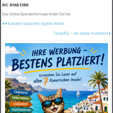
BIC: BSAB ESBB
Das Online-Spendenformular finden Sie hier:
Beitragsnavigation
Kanaren brauchen eigene Airline
Teneriffa – der kleine Kontinent