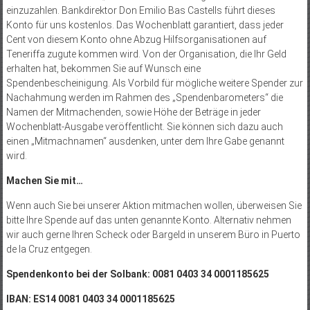
einzuzahlen. Bankdirektor Don Emilio Bas Castells führt dieses
Konto für uns kos­tenlos. Das Wochenblatt garantiert, dass jeder
Cent von diesem Konto ohne Abzug Hilfsorganisationen auf
Teneriffa zugute kommen wird. Von der Organisation, die Ihr Geld
erhalten hat, bekommen Sie auf Wunsch eine
Spendenbescheinigung. Als Vorbild für mögliche weitere Spender zur
Nachahmung werden im Rahmen des „Spendenbarometers“ die
Namen der Mitmachenden, sowie Höhe der Beträge in jeder
Wochenblatt-Ausgabe veröffentlicht. Sie können sich dazu auch
einen „Mitmachnamen“ ausdenken, unter dem Ihre Gabe genannt
wird.
Machen Sie mit…
Wenn auch Sie bei unserer Aktion mitmachen wollen, überweisen Sie
bitte Ihre Spende auf das unten genannte Konto. Alternativ nehmen
wir auch gerne Ihren Scheck oder Bargeld in unserem Büro in Puerto
de la Cruz entgegen.
Spendenkonto bei der Solbank: 0081 0403 34 0001185625
IBAN: ES14 0081 0403 34 0001185625