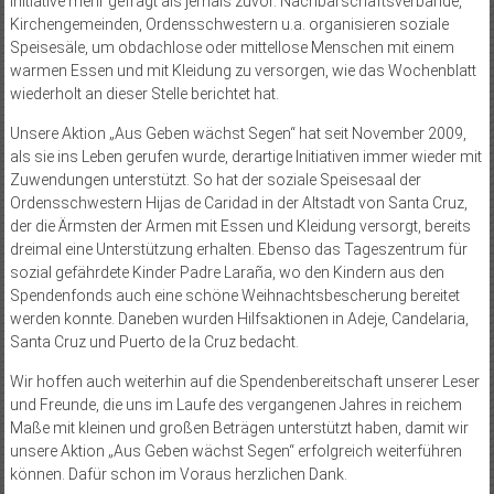
Initiative mehr gefragt als jemals zuvor. Nachbarschaftsverbände,
Kirchengemeinden, Ordensschwestern u.a. organisieren soziale
Speisesäle, um obdachlose oder mittellose Menschen mit einem
warmen Essen und mit Kleidung zu versorgen, wie das Wochenblatt
wiederholt an dieser Stelle berichtet hat.
Unsere Aktion „Aus Geben wächst Segen“ hat seit November 2009,
als sie ins Leben gerufen wurde, derartige Initiativen immer wieder mit
Zuwendungen unterstützt. So hat der soziale Speisesaal der
Ordensschwestern Hijas de Caridad in der Altstadt von Santa Cruz,
der die Ärmsten der Armen mit Essen und Kleidung versorgt, bereits
dreimal eine Unterstützung erhalten. Ebenso das Tageszentrum für
sozial gefährdete Kinder Padre Laraña, wo den Kindern aus den
Spendenfonds auch eine schöne Weihnachtsbescherung bereitet
werden konnte. Daneben wurden Hilfs­aktionen in Adeje, Candelaria,
Santa Cruz und Puerto de la Cruz bedacht.
Wir hoffen auch weiterhin auf die Spendenbereitschaft unserer Leser
und Freunde, die uns im Laufe des vergangenen Jahres in reichem
Maße mit kleinen und großen Beträgen unterstützt haben, damit wir
unsere Aktion „Aus Geben wächst Segen“ erfolgreich weiterführen
können. Dafür schon im Voraus herzlichen Dank.