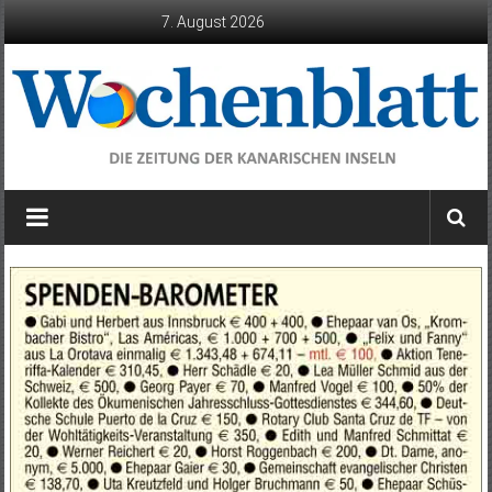
Zum
7. August 2026
Inhalt
springen
Wochenblatt
die
Zeitung
der
Kanarischen
Inseln