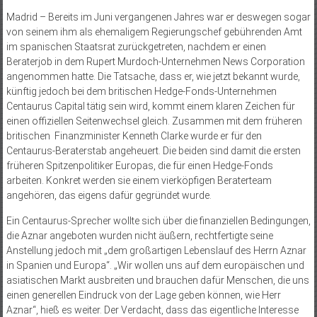
Madrid – Bereits im Juni vergangenen Jahres war er deswegen sogar
von seinem ihm als ehemaligem Regierungschef gebührenden Amt
im spanischen Staatsrat zurückgetreten, nachdem er einen
Beraterjob in dem Rupert Murdoch-Unternehmen News Corporation
angenommen hatte. Die Tatsache, dass er, wie jetzt bekannt wurde,
künftig jedoch bei dem britischen Hedge-Fonds-Unternehmen
Centaurus Capital tätig sein wird, kommt einem klaren Zeichen für
einen offiziellen Seitenwechsel gleich. Zusammen mit dem früheren
britischen Finanzminister Kenneth Clarke wurde er für den
Centaurus-Beraterstab angeheuert. Die beiden sind damit die ersten
früheren Spitzenpolitiker Europas, die für einen Hedge-Fonds
arbeiten. Konkret werden sie einem vierköpfigen Beraterteam
angehören, das eigens dafür gegründet wurde.
Ein Centaurus-Sprecher wollte sich über die finanziellen Bedingungen,
die Aznar angeboten wurden nicht äußern, rechtfertigte seine
Anstellung jedoch mit „dem großartigen Lebenslauf des Herrn Aznar
in Spanien und Europa“. „Wir wollen uns auf dem europäischen und
asiatischen Markt ausbreiten und brauchen dafür Menschen, die uns
einen generellen Eindruck von der Lage geben können, wie Herr
Aznar“, hieß es weiter. Der Verdacht, dass das eigentliche Interesse