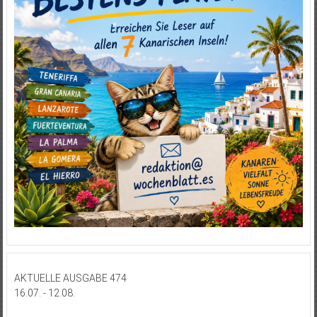
AKTUELLE AUSGABE 474
16.07. - 12.08.