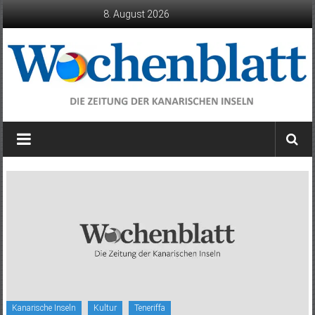
Zum
8. August 2026
Inhalt
springen
Wochenblatt
die
Zeitung
der
Kanarischen
Inseln
Kanarische Inseln
Kultur
Teneriffa