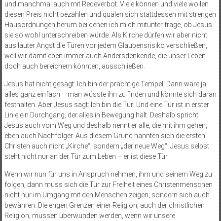
und manchmal auch mit Redeverbot. Viele können und viele wollen
diesen Preis nicht bezahlen und quälen sich stattdessen mit strengen
Hausordnungen herum bei denen ich mich mitunter frage, ob Jesus
sie so wohl unterschreiben würde. Als Kirche dürfen wir aber nicht
aus lauter Angst die Türen vor jedem Glaubensrisiko verschließen,
weil wir damit eben immer auch Andersdenkende, die unser Leben
doch auch bereichern könnten, ausschließen.
Jesus hat nicht gesagt: Ich bin der prächtige Tempel! Dann wäre ja
alles ganz einfach – man wüsste ihn zu finden und könnte sich daran
festhalten. Aber Jesus sagt: Ich bin die Tür! Und eine Tür ist in erster
Linie ein Durchgang, der alles in Bewegung hält. Deshalb spricht
Jesus auch vom Weg und deshalb nennt er alle, die mit ihm gehen,
eben auch Nachfolger. Aus diesem Grund nannten sich die ersten
Christen auch nicht „Kirche“, sondern „der neue Weg“. Jesus selbst
steht nicht nur an der Tür zum Leben – er ist diese Tür.
Wenn wir nun für uns in Anspruch nehmen, ihm und seinem Weg zu
folgen, dann muss sich die Tür zur Freiheit eines Christenmenschen
nicht nur im Umgang mit den Menschen zeigen, sondern sich auch
bewähren. Die engen Grenzen einer Religion, auch der christlichen
Religion, müssen überwunden werden, wenn wir unsere