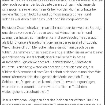
aber auch voreinander. Es dauerte dann auch gar nicht lange, da
schleppten sie einen aus ihren Reihen vor den Richter. Er hatte bei
seinem Nachbarn trotz Tür und Schloss eingebrochen – und
solches war doch bislang im Dorf noch nie vorgekommen.“
Bei dieser Geschichte kann man sehr nachdenklich werden. Sie zeigt
uns etwas von dem Vertrauen welches Menschen mal in- und
zueinander hatten. Zum anderen kann diese Geschichte aber auch
als Bild für unsere Gesellschaft dienen, in der es ja ähnlich zugeht.
Wie oft höre ich von Menschen, dass sie sich ausgeschlossen
fühlen. Sie nehmen für sich selbst wahr, als lebten sie außerhalb einer
geschlossenen Gesellschaft; einer Gesellschaft, in der es
Außenseiter – gleich welcher Art – schwer haben, Kontakte zu
knüpfen. Gleichzeitig werde ich aber den Eindruck nicht los, als
fühlten die Menschen dieser Gesellschaft sich höchst unsicher. Wie
sonst könnte es sein, dass gerade der Markt, der sich Türen,
Schlössern, Riegeln und elektronischen Überwachungsanlagen
widmet immer boomt und von wirtschaftlichen Talfahrten
weitestgehend verschont bleibt?
Jesus setzt genau dagegen aber das Zeichen der offenen Tür. Das