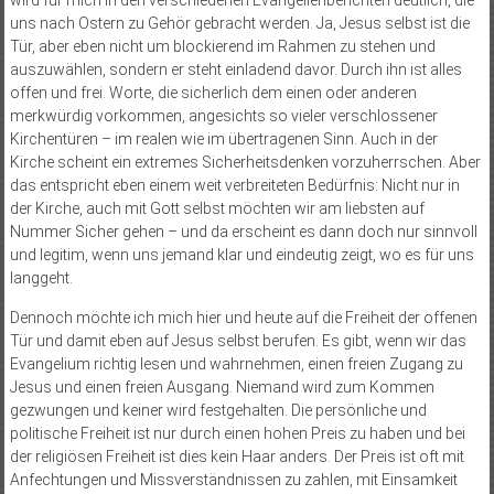
wird für mich in den verschiedenen Evangelienberichten deutlich, die
uns nach Ostern zu Gehör gebracht werden. Ja, Jesus selbst ist die
Tür, aber eben nicht um blockierend im Rahmen zu stehen und
auszuwählen, sondern er steht einladend davor. Durch ihn ist alles
offen und frei. Worte, die sicherlich dem einen oder anderen
merkwürdig vorkommen, angesichts so vieler verschlossener
Kirchentüren – im realen wie im übertragenen Sinn. Auch in der
Kirche scheint ein extremes Sicherheitsdenken vorzuherrschen. Aber
das entspricht eben einem weit verbreiteten Bedürfnis: Nicht nur in
der Kirche, auch mit Gott selbst möchten wir am liebsten auf
Nummer Sicher gehen – und da erscheint es dann doch nur sinnvoll
und legitim, wenn uns jemand klar und eindeutig zeigt, wo es für uns
langgeht.
Dennoch möchte ich mich hier und heute auf die Freiheit der offenen
Tür und damit eben auf Jesus selbst berufen. Es gibt, wenn wir das
Evangelium richtig lesen und wahrnehmen, einen freien Zugang zu
Jesus und einen freien Ausgang. Niemand wird zum Kommen
gezwungen und keiner wird festgehalten. Die persönliche und
politische Freiheit ist nur durch einen hohen Preis zu haben und bei
der religiösen Freiheit ist dies kein Haar anders. Der Preis ist oft mit
Anfechtungen und Missverständnissen zu zahlen, mit Einsamkeit