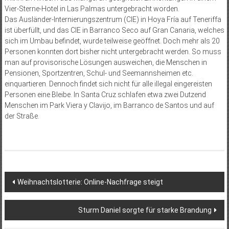
Vier-Sterne-Hotel in Las Palmas untergebracht worden.
Das Ausländer-Internierungszentrum (CIE) in Hoya Fría auf Teneriffa
ist überfüllt, und das CIE in Barranco Seco auf Gran Canaria, welches
sich im Umbau befindet, wurde teilweise geöffnet. Doch mehr als 20
Personen konnten dort bisher nicht untergebracht werden. So muss
man auf provisorische Lösungen ausweichen, die Menschen in
Pensionen, Sportzentren, Schul- und Seemannsheimen etc.
einquartieren. Dennoch findet sich nicht für alle illegal eingereisten
Personen eine Bleibe. In Santa Cruz schlafen etwa zwei Dutzend
Menschen im Park Viera y Clavijo, im Barranco de Santos und auf
der Straße.
Beitragsnavigation
Weihnachtslotterie: Online-Nachfrage steigt
Sturm Daniel sorgte für starke Brandung