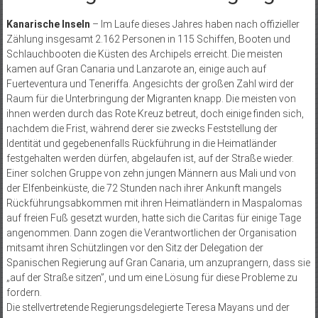
Kanarische Inseln
– Im Laufe dieses Jahres haben nach offizieller
Zählung insgesamt 2.162 Personen in 115 Schiffen, Booten und
Schlauchbooten die Küsten des Archipels erreicht. Die meisten
kamen auf Gran Canaria und Lanzarote an, einige auch auf
Fuerteventura und Teneriffa. Angesichts der großen Zahl wird der
Raum für die Unterbringung der Migranten knapp. Die meisten von
ihnen werden durch das Rote Kreuz betreut, doch einige finden sich,
nachdem die Frist, während derer sie zwecks Feststellung der
Identität und gegebenenfalls Rückführung in die Heimatländer
festgehalten werden dürfen, abgelaufen ist, auf der Straße wieder.
Einer solchen Gruppe von zehn jungen Männern aus Mali und von
der Elfenbeinküste, die 72 Stunden nach ihrer Ankunft mangels
Rückführungsabkommen mit ihren Heimatländern in Maspalomas
auf freien Fuß gesetzt wurden, hatte sich die Caritas für einige Tage
angenommen. Dann zogen die Verantwortlichen der Organisation
mitsamt ihren Schützlingen vor den Sitz der Delegation der
Spanischen Regierung auf Gran Canaria, um anzuprangern, dass sie
„auf der Straße sitzen”, und um eine Lösung für diese Probleme zu
fordern.
Die stellvertretende Regierungsdelegierte Teresa Mayans und der