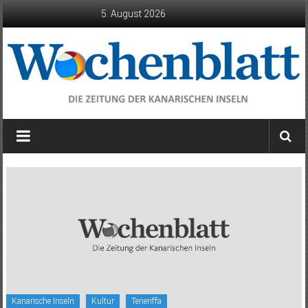
Zum
5. August 2026
Inhalt
springen
Wochenblatt
die
Zeitung
der
Kanarischen
Inseln
Kanarische Inseln
Kultur
Teneriffa