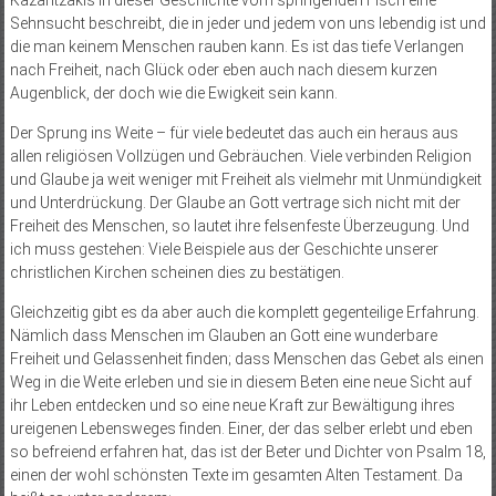
Kazantzakis in dieser Geschichte vom springenden Fisch eine
Sehnsucht beschreibt, die in jeder und jedem von uns lebendig ist und
die man keinem Menschen rauben kann. Es ist das tiefe Verlangen
nach Freiheit, nach Glück oder eben auch nach diesem kurzen
Augenblick, der doch wie die Ewigkeit sein kann.
Der Sprung ins Weite – für viele bedeutet das auch ein heraus aus
allen religiösen Vollzügen und Gebräuchen. Viele verbinden Religion
und Glaube ja weit weniger mit Freiheit als vielmehr mit Unmündigkeit
und Unterdrü­ckung. Der Glaube an Gott vertrage sich nicht mit der
Freiheit des Menschen, so lautet ihre felsenfeste Überzeugung. Und
ich muss gestehen: Viele Beispiele aus der Geschichte unserer
christlichen Kirchen scheinen dies zu bestätigen.
Gleichzeitig gibt es da aber auch die komplett gegenteilige Erfahrung.
Nämlich dass Menschen im Glauben an Gott eine wunderbare
Freiheit und Gelassenheit finden; dass Menschen das Gebet als einen
Weg in die Weite erleben und sie in diesem Beten eine neue Sicht auf
ihr Leben entdecken und so eine neue Kraft zur Bewältigung ihres
ureigenen Lebensweges finden. Einer, der das selber erlebt und eben
so befreiend erfahren hat, das ist der Beter und Dichter von Psalm 18,
einen der wohl schönsten Texte im gesamten Alten Testament. Da