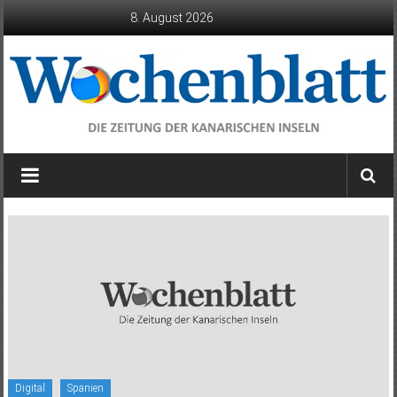
Zum
8. August 2026
Inhalt
springen
Wochenblatt
die
Zeitung
der
Kanarischen
Inseln
Digital
Spanien