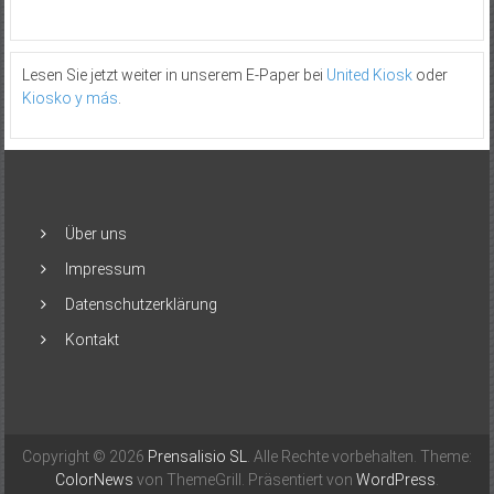
Lesen Sie jetzt weiter in unserem E-Paper bei
United Kiosk
oder
Kiosko y más
.
Über uns
Impressum
Datenschutzerklärung
Kontakt
Copyright © 2026
Prensalisio SL
. Alle Rechte vorbehalten. Theme:
ColorNews
von ThemeGrill. Präsentiert von
WordPress
.