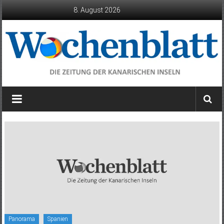
Zum
8. August 2026
Inhalt
springen
Wochenblatt
die
Zeitung
der
Kanarischen
Inseln
Panorama
Spanien