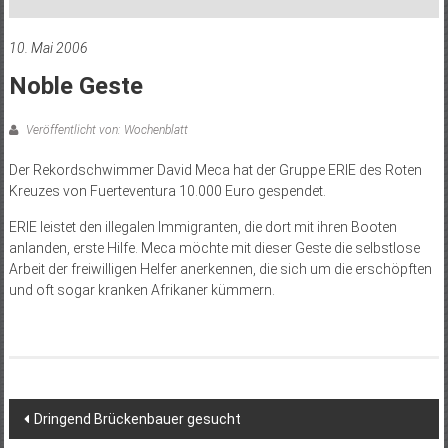
10. Mai 2006
Noble Geste
Veröffentlicht von: Wochenblatt
Der Rekordschwimmer David Meca hat der Gruppe ERIE des Roten
Kreuzes von Fuerteventura 10.000 Euro gespendet.
ERIE leistet den illegalen Immigranten, die dort mit ihren Booten
anlanden, erste Hilfe. Meca möchte mit dieser Geste die selbstlose
Arbeit der freiwilligen Helfer anerkennen, die sich um die erschöpften
und oft sogar kranken Afrikaner kümmern.
Beitragsnavigation
Dringend Brückenbauer gesucht