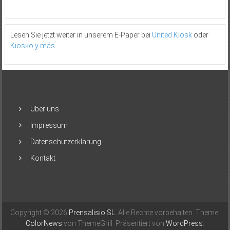
Lesen Sie jetzt weiter in unserem E-Paper bei
United Kiosk
oder
Kiosko y más
.
Über uns
Impressum
Datenschutzerklärung
Kontakt
Copyright © 2026
Prensalisio SL
. Alle Rechte vorbehalten. Theme:
ColorNews
von ThemeGrill. Präsentiert von
WordPress
.