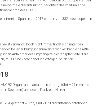
beiden Transplantationen mit inkompatiblen Blutgruppen fanden
e eine normale Nierenfunktion, berichtete das medizinische
ationsmedizin des HUC.
den nimmt in Spanien zu. 2017 wurden von 332 Lebendspenden
meist verwandt. Doch nicht immer findet sich unter den
ender. Bei einer Blutgruppenunverträglichkeit kann eine AB0-
gruppen-Antikörper des Empfängers die transplantierte Niere
en, muss eine Vorbehandlung erfolgen, bei der die
n.
018
ik HUC 92 Organtransplantationen durchgeführt – 27 mehr als
benden Spendern) und sechs Pankreas-Nieren-
 1981 gestartet wurde, sind 2.873 Nierentransplantationen