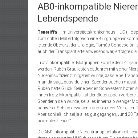
AB0-inkompatible Nieren
Lebendspende
Teneriffa –
Im Universitätskrankenhaus HUC (Hospita
zum dritten Mal erfolgreich eine Blutgruppen-inkomp
leitende Oberarzt der Urologie, Tomás Concepción, a
auch der Transplantierte anwesend war, erfolgte d
Trotz inkompatibler Blutgruppen konnte dem 41-jähri
werden. Rubén Grau lebte seit Jahren mit seiner Nie
Niereninsuffizienz mitgeteilt wurde, dass eine Trans
man dir sagt, dass du einen Spender suchen musst, w
Rubén hatte Glück. Seine beiden Schwestern boten si
ihnen trotz Inkompatibilität der Blutgruppen vorberei
Spenderin sein würde, sei alles innerhalb weniger Mo
schwerer Schlag gewesen, räumte er ein. Vor allem für
Aber schließlich sei ja alles gut gegangen, „und 20 
normales Leben.“
Die AB0-inkompatible Nierentransplantation mit L