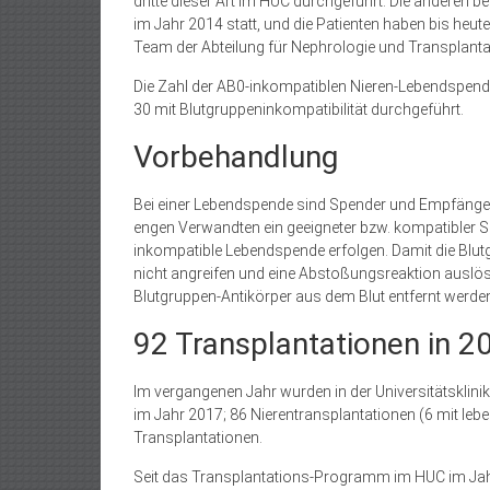
dritte dieser Art im HUC durchgeführt. Die anderen 
im Jahr 2014 statt, und die Patienten haben bis heut
Team der Abteilung für Nephrologie und Transplant
Die Zahl der AB0-inkompatiblen Nieren-Lebendspen
30 mit Blutgruppeninkompatibilität durchgeführt.
Vorbehandlung
Bei einer Lebendspende sind Spender und Empfänger 
engen Verwandten ein geeigneter bzw. kompatibler Sp
inkompatible Lebendspende erfolgen. Damit die Blut
nicht angreifen und eine Abstoßungsreaktion auslös
Blutgruppen-Antikörper aus dem Blut entfernt werde
92 Transplantationen in 2
Im vergangenen Jahr wurden in der Universitätsklin
im Jahr 2017; 86 Nierentransplantationen (6 mit le
Transplantationen.
Seit das Transplantations-Programm im HUC im Jahr