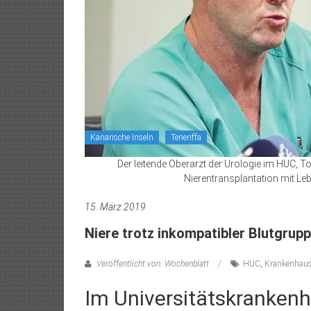
Kanarische Inseln
Teneriffa
Der leitende Oberarzt der Urologie im HUC, 
Nierentransplantation mit Leb
15. März 2019
Niere trotz inkompatibler Blutgrupp
Veröffentlicht von: Wochenblatt
HUC
,
Krankenhau
Im Universitätskrankenha