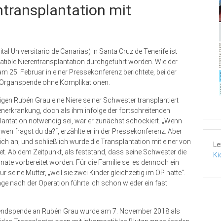
transplantation mit
l Universitario de Canarias) in Santa Cruz de Tenerife ist
atible Nierentransplantation durchgeführt worden. Wie der
m 25. Februar in einer Pressekonferenz berichtete, bei der
ie Organspende ohne Komplikationen.
gen Rubén Grau eine Niere seiner Schwester transplantiert
renerkrankung, doch als ihm infolge der fortschreitenden
plantation notwendig sei, war er zunächst schockiert. „Wenn
en fragst du da?“, erzählte er in der Pressekonferenz. Aber
ch an, und schließlich wurde die Transplantation mit einer von
Le
tet. Ab dem Zeitpunkt, als feststand, dass seine Schwester die
Ki
nate vorbereitet worden. Für die Familie sei es dennoch ein
 seine Mutter, „weil sie zwei Kinder gleichzeitig im OP hatte“.
Tage nach der Operation führte ich schon wieder ein fast
ebendspende an Rubén Grau wurde am 7. November 2018 als