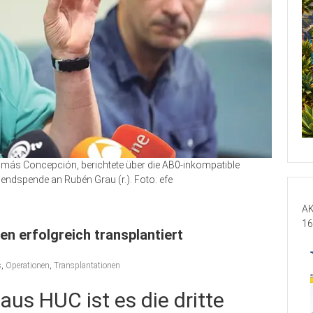
Tomás Concepción, berichtete über die AB0-inkompatible
endspende an Rubén Grau (r.). Foto: efe
AK
16
en erfolgreich transplantiert
s
,
Operationen
,
Transplantationen
us HUC ist es die dritte