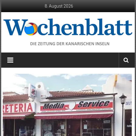
Zum
8. August 2026
Inhalt
springen
Wochenblatt
die
Zeitung
der
Kanarischen
Inseln