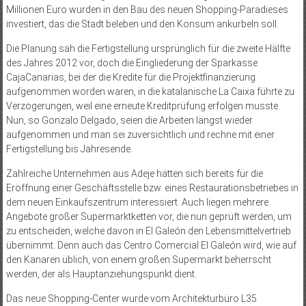
Millionen Euro wurden in den Bau des neuen Shopping-Paradieses
investiert, das die Stadt beleben und den Konsum ankurbeln soll.
Die Planung sah die Fertigstellung ursprünglich für die zweite Hälfte
des Jahres 2012 vor, doch die Eingliederung der Sparkasse
CajaCanarias, bei der die Kredite für die Projektfinanzierung
aufgenommen worden waren, in die katalanische La Caixa führte zu
Verzögerungen, weil eine erneute Kreditprüfung erfolgen musste.
Nun, so Gonzalo Delgado, seien die Arbeiten längst wieder
aufgenommen und man sei zuversichtlich und rechne mit einer
Fertigstellung bis Jahresende.
Zahlreiche Unternehmen aus Adeje hätten sich bereits für die
Eröffnung einer Geschäftsstelle bzw. eines Restaurationsbetriebes in
dem neuen Einkaufszentrum interessiert. Auch liegen mehrere
Angebote großer Supermarktketten vor, die nun geprüft werden, um
zu entscheiden, welche davon in El Galeón den Lebensmittelvertrieb
übernimmt. Denn auch das Centro Comercial El Galeón wird, wie auf
den Kanaren üblich, von einem großen Supermarkt beherrscht
werden, der als Hauptanziehungspunkt dient.
Das neue Shopping-Center wurde vom Architekturbüro L35