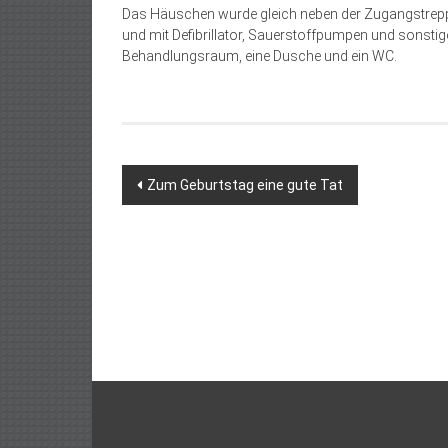
Das Häuschen wurde gleich neben der Zugangstre
und mit Defibrillator, Sauerstoffpumpen und sonstig
Behandlungsraum, eine Dusche und ein WC.
Beitragsnavigation
Zum Geburtstag eine gute Tat