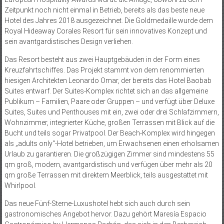
Zeitpunkt noch nicht einmal in Betrieb, bereits als das beste neue
Hotel des Jahres 2018 ausgezeichnet. Die Goldmedaille wurde dem
Royal Hideaway Corales Resort für sein innovatives Konzept und
sein avantgardistisches Design verliehen.
Das Resort besteht aus zwei Hauptgebäuden in der Form eines
Kreuzfahrtschiffes. Das Projekt stammt von dem renommierten
hiesigen Architekten Leonardo Omar, der bereits das Hotel Baobab
Suites entwarf. Der Suites-Komplex richtet sich an das allgemeine
Publikum – Familien, Paare oder Gruppen – und verfügt über Deluxe
Suites, Suites und Penthouses mit ein, zwei oder drei Schlafzimmern,
Wohnzimmer, integrierter Küche, großen Terrassen mit Blick auf die
Bucht und teils sogar Privatpool. Der Beach-Komplex wird hingegen
als „adults only“-Hotel betrieben, um Erwachsenen einen erholsamen
Urlaub zu garantieren. Die großzügigen Zimmer sind mindestens 55
qm groß, modern, avantgardistisch und verfügen über mehr als 20
qm große Terrassen mit direktem Meerblick, teils ausgestattet mit
Whirlpool.
Das neue Fünf-Sterne-Luxushotel hebt sich auch durch sein
gastronomisches Angebot hervor. Dazu gehört Maresía Espacio