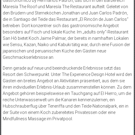
Gastronómico by Hermanos Padrón, das sich in den Barbereich
Maresía The Roof und Maresía The Restaurant aufteilt. Geleitet von
den Brüdern und Sterneköchen Jonathan und Juan Carlos Padrón,
die in Santiago del Teide das Restaurant „El Rincón de Juan Carlos“
betreiben. Dort konzentrier sich das gastronomische Angebot
besonders auf Fisch und lokale Küche. Im „adults only“-Restaurant
San Hô bietet Koch Jaime Palmar, der bereits in namhaften Lokalen
wie Sensu, Kazan, Naiko und Kabuki tätig war, durch eine Fusion der
japanischen und peruanischen Küche den Gästen neue
Geschmackserlebnisse an.
Denn gerade auf neue und beeindruckende Erlebnisse setzt das
Resort den Schwerpunkt. Unter The Experience Design Hotel wird den
Gästen ein breites Angebot an Aktivitäten präsentiert, aus dem sie
ihren individuellen Erlebnis-Urlaub zusammenstellen können. Zu dem
Angebot gehören beispielsweise ein Tauchgang auf El Hierro, um die
reiche Unterwasserwelt um die Kanaren kennenzulernen, ein
Hubschrauberflug über Teneriffa und den Teide-Nationalpark, ein in
der Suite von einem Koch zubereitetes Privatessen oder eine
Mindfullness Massage im Privatpool.