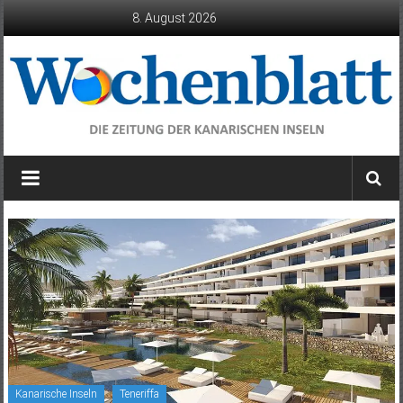
Zum
8. August 2026
Inhalt
springen
Wochenblatt
die
Zeitung
der
Kanarischen
Inseln
Kanarische Inseln
Teneriffa