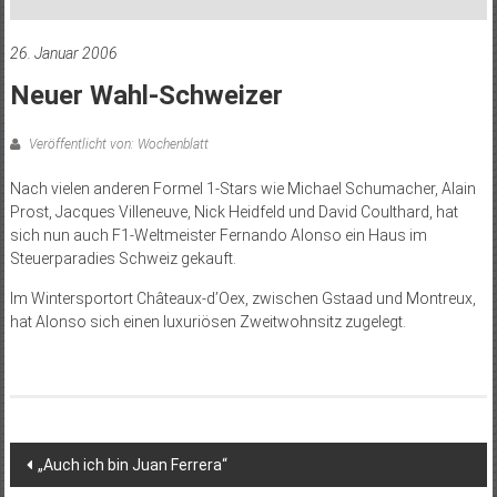
26. Januar 2006
Neuer Wahl-Schweizer
Veröffentlicht von: Wochenblatt
Nach vielen anderen Formel 1-Stars wie Michael Schumacher, Alain
Prost, Jacques Villeneuve, Nick Heidfeld und David Coulthard, hat
sich nun auch F1-Weltmeister Fernando Alonso ein Haus im
Steuerparadies Schweiz gekauft.
Im Wintersportort Châteaux-d’Oex, zwischen Gstaad und Montreux,
hat Alonso sich einen luxuriösen Zweitwohnsitz zugelegt.
Beitragsnavigation
„Auch ich bin Juan Ferrera“