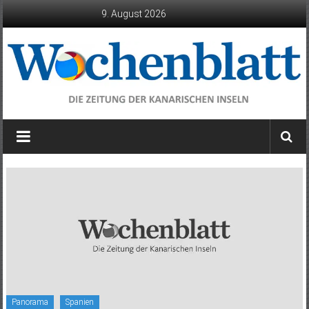
Zum
9. August 2026
Inhalt
springen
Wochenblatt
die
Zeitung
der
Kanarischen
Inseln
Panorama
Spanien