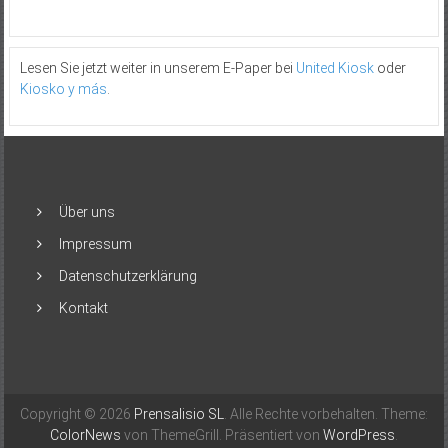
Lesen Sie jetzt weiter in unserem E-Paper bei
United Kiosk
oder
Kiosko y más
.
Über uns
Impressum
Datenschutzerklärung
Kontakt
Copyright © 2026
Prensalisio SL
. Alle Rechte vorbehalten. Theme:
ColorNews
von ThemeGrill. Präsentiert von
WordPress
.