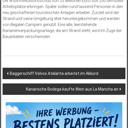
Der erste Investitionsschub von 25 Millionen Euro soll 250 befristete
Arbeitsplätze erbringen. Später sollen rund tausend Personen in den
neu geschaffenen touristischen Anlagen arbeiten. Zurzeit sind der
Strand und seine Umgebung eher heruntergekommen und werden
von illegalen Campern genutzt. Eine alte, leerstehende
Bananenverpackungsanlage, die am Strand steht, wird im Zuge der
Bauarbeiten verschwinden.
Beitragsnavigation
Baggerschiff Volvox Atalanta arbeitet im Akkord
Kanarische Bodega kaufte Wein aus La Mancha an