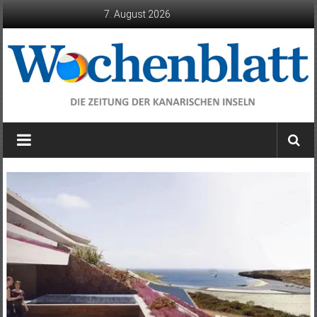
Zum
7. August 2026
Inhalt
springen
Wochenblatt
die
Zeitung
der
Kanarischen
Inseln