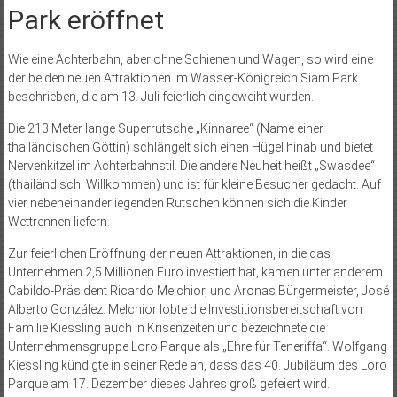
Park eröffnet
Wie eine Achterbahn, aber ohne Schienen und Wagen, so wird eine
der beiden neuen Attraktionen im Wasser-Königreich Siam Park
beschrieben, die am 13. Juli feierlich eingeweiht wurden.
Die 213 Meter lange Superrutsche „Kinnaree“ (Name einer
thailändischen Göttin) schlängelt sich einen Hügel hinab und bietet
Nervenkitzel im Achterbahnstil. Die andere Neuheit heißt „Swasdee“
(thailändisch: Willkommen) und ist für kleine Besucher gedacht. Auf
vier nebeneinanderliegenden Rutschen können sich die Kinder
Wettrennen liefern.
Zur feierlichen Eröffnung der neuen Attraktionen, in die das
Unternehmen 2,5 Millionen Euro investiert hat, kamen unter anderem
Cabildo-Präsident Ricardo Melchior, und Aronas Bürgermeister, José
Alberto González. Melchior lobte die Investitionsbereitschaft von
Familie Kiessling auch in Krisenzeiten und bezeichnete die
Unternehmensgruppe Loro Parque als „Ehre für Teneriffa“. Wolfgang
Kiessling kündigte in seiner Rede an, dass das 40. Jubiläum des Loro
Parque am 17. Dezember dieses Jahres groß gefeiert wird.