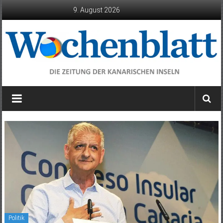
Zum
9. August 2026
Inhalt
springen
Wochenblatt
die
Zeitung
der
Kanarischen
Inseln
Politik