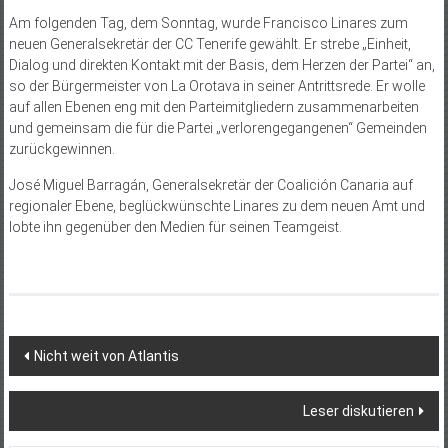
Am folgenden Tag, dem Sonntag, wurde Francisco Linares zum
neuen Generalsekretär der CC Tenerife gewählt. Er strebe „Einheit,
Dialog und direkten Kontakt mit der Basis, dem Herzen der Partei“ an,
so der Bürgermeister von La Orotava in seiner Antrittsrede. Er wolle
auf allen Ebenen eng mit den Parteimitgliedern zusammenarbeiten
und gemeinsam die für die Partei „verlorengegangenen“ Gemeinden
zurückgewinnen.
José Miguel Barragán, Generalsekretär der Coalición Canaria auf
regionaler Ebene, beglückwünschte Linares zu dem neuen Amt und
lobte ihn gegenüber den Medien für seinen Teamgeist.
Beitragsnavigation
Nicht weit von Atlantis
Leser diskutieren