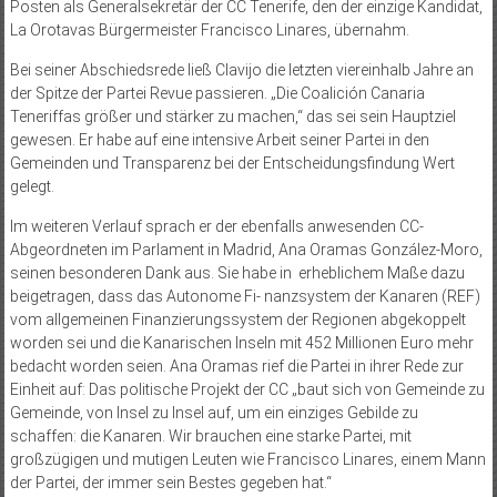
Posten als Generalsekretär der CC Tenerife, den der einzige Kandidat,
La Orotavas Bürgermeister Francisco Linares, übernahm.
Bei seiner Abschiedsrede ließ Clavijo die letzten viereinhalb Jahre an
der Spitze der Partei Revue passieren. „Die Coalición Canaria
Teneriffas größer und stärker zu machen,“ das sei sein Hauptziel
gewesen. Er habe auf eine intensive Arbeit seiner Partei in den
Gemeinden und Transparenz bei der Entscheidungsfindung Wert
gelegt.
Im weiteren Verlauf sprach er der ebenfalls anwesenden CC-
Abgeordneten im Parlament in Madrid, Ana Oramas González-Moro,
seinen besonderen Dank aus. Sie habe in
erheblichem Maße dazu
beigetragen, dass das Autonome Fi- nanzsystem der Kanaren (REF)
vom allgemeinen Finanzierungssystem der Regionen abgekoppelt
worden sei und die Kanarischen Inseln mit 452 Millionen Euro mehr
bedacht worden seien. Ana Oramas rief die Partei in ihrer Rede zur
Einheit auf: Das politische Projekt der CC „baut sich von Gemeinde zu
Gemeinde, von Insel zu Insel auf, um ein einziges Gebilde zu
schaffen: die Kanaren. Wir brauchen eine starke Partei, mit
großzügigen und mutigen Leuten wie Francisco Linares, einem Mann
der Partei, der immer sein Bestes gegeben hat.“