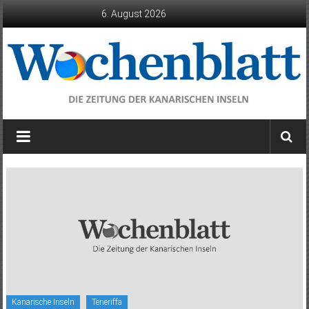
Zum
6. August 2026
Inhalt
springen
Wochenblatt
die
Zeitung
der
Kanarischen
Inseln
Kanarische Inseln
Teneriffa