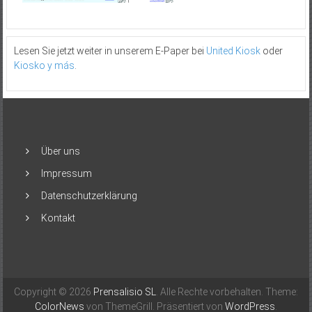
Lesen Sie jetzt weiter in unserem E-Paper bei
United Kiosk
oder
Kiosko y más
.
Über uns
Impressum
Datenschutzerklärung
Kontakt
Copyright © 2026
Prensalisio SL
. Alle Rechte vorbehalten. Theme:
ColorNews
von ThemeGrill. Präsentiert von
WordPress
.