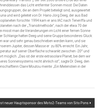
d planetary Transits“), der seit 2006 unsere Erde auf einer
renddessen das Licht entfernter Sonnen misst. Die Daten
ungsgruppen, die an dem Projekt beteiligt sind, ausgewertet
guna und wird geleitet von Dr. Hans-Jörg Deeg, der aus Bad
planeten forschte. 1994 kam er ans IAC nach Teneriffa und
xoplaneten nach der „Transitmethode“, nach der etwa 70 der
i misst man die Veränderungen im Licht einer fernen Sonne
d der Schlange hatten Deeg und seine Gruppe besonderes Glück:
ten war und sehr genau beschrieben werden kann, und sie
unserem Jupiter, dessen Masse er zu 80% erreicht. Ein Jahr,
mperatur auf seiner Oberfläche schwankt zwischen -20° und
 möglich. „Das ist der erste extrasolare Planet, bei dem wir
seres Sonnensystems recht ähnlich ist“, sagte Dr. Deeg, den
schaftlerin Claire Moutou meinte: „Ein Meilenstein in der
 ist neuer Hauptsponsor des Moto2-Teams von Sito Pons