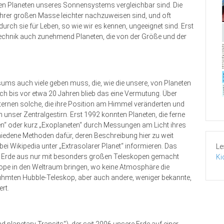
en Planeten unseres Sonnensystems vergleichbar sind. Die
ihrer großen Masse leichter nachzuweisen sind, und oft
rch sie für Leben, so wie wir es kennen, ungeeignet sind. Erst
 Technik auch zunehmend Planeten, die von der Größe und der
ms auch viele geben muss, die, wie die unsere, von Planeten
h bis vor etwa 20 Jahren blieb das eine Vermutung. Über
ernen solche, die ihre Position am Himmel veränderten und
n unser Zentralgestirn. Erst 1992 konnten Planeten, die ferne
n“ oder kurz „Exoplaneten“ durch Messungen am Licht ihres
iedene Methoden dafür, deren Beschreibung hier zu weit
bei Wikipedia unter „Extrasolarer Planet“ informieren. Das
Le
 Erde aus nur mit besonders großen Teleskopen gemacht
Ki
ope in den Weltraum bringen, wo keine Atmosphäre die
hmten Hubble-Teleskop, aber auch andere, weniger bekannte,
rt.