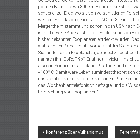
So etwa der CoRoT-Satellit („Convection, Rotation an
polaren Bahn in etwa 800 km Höhe umkreist und wäh
sendet er zur Erde, wo sie von verschiedenen Forsch
werden. Eine davon gehört zum IAC mit Sitz in La La
Mergentheim stammt und schon in den USA nach Exo
ist mittlerweile Spezialist für die Entdeckung von E
bisher bekannten Exoplaneten entdeckt wurden. Dabe
während der Planet vor ihr vorbeizieht. Im Sternbil
Sie fanden einen Exoplaneten, der ideal zu beobach
nannten ihn „CoRoT-9b“. Er ähnelt in vieler Hinsicht 
also ein Sonnenumlauf, dauert 95 Tage, und die Te
+160° C. Damit wäre Leben zumindest theoretisch dort
uns ziemlich sicher sind, dass er einem Planeten un
das Wochenblatt telefonisch befragte, und die Wissen
Erforschung von Exoplaneten.“
Beitragsnavigation
Konferenz über Vulkanismus
Teneriffa