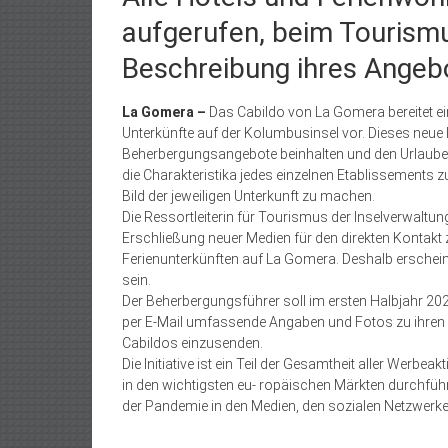
aufgerufen, beim Tourismu
Beschreibung ihres Angeb
La Gomera –
Das Cabildo von La Gomera bereitet e
Unterkünfte auf der Kolumbusinsel vor. Dieses neue I
Beherbergungsangebote beinhalten und den Urlauber
die Charakteristika jedes einzelnen Etablissements 
Bild der jeweiligen Unterkunft zu machen.
Die Ressortleiterin für Tourismus der Inselverwaltung,
Erschließung neuer Medien für den direkten Kontakt
Ferienunterkünften auf La Gomera. Deshalb erscheine
sein.
Der Beherbergungsführer soll im ersten Halbjahr 20
per E-Mail umfassende Angaben und Fotos zu ihre
Cabildos einzusenden.
Die Initiative ist ein Teil der Gesamtheit aller Werbe
in den wichtigsten eu- ropäischen Märkten durchfüh
der Pandemie in den Medien, den sozialen Netzwerk