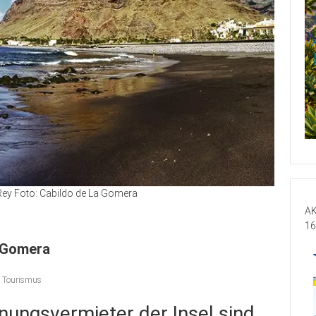
 Rey Foto: Cabildo de La Gomera
AK
16
 Gomera
,
Tourismus
nungsvermieter der Insel sind