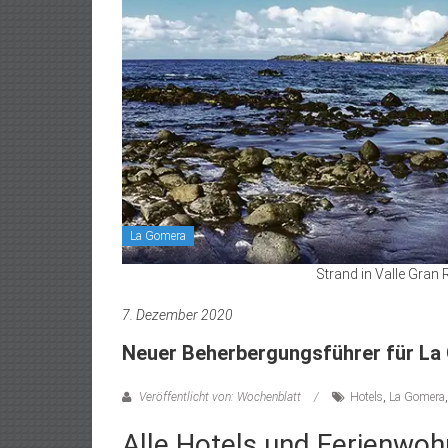
La Gomera
Strand in Valle Gran
7. Dezember 2020
Neuer Beherbergungsführer für La
Veröffentlicht von: Wochenblatt
Hotels
,
La Gomera
Alle Hotels und Ferienwoh