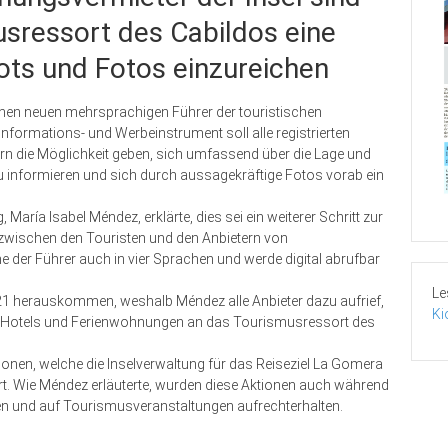
sressort des Cabildos eine
ots und Fotos einzureichen
inen neuen mehrsprachigen Führer der touristischen
nformations- und Werbeinstrument soll alle registrierten
n die Möglichkeit geben, sich umfassend über die Lage und
zu informieren und sich durch aussagekräftige Fotos vorab ein
 María Isabel Méndez, erklärte, dies sei ein weiterer Schritt zur
 zwischen den Touristen und den Anbietern von
 der Führer auch in vier Sprachen und werde digital abrufbar
Le
21 herauskommen, weshalb Méndez alle Anbieter dazu aufrief,
Ki
n Hotels und Ferienwohnungen an das Tourismusressort des
aktionen, welche die Inselverwaltung für das Reiseziel La Gomera
rt. Wie Méndez erläuterte, wurden diese Aktionen auch während
en und auf Tourismusveranstaltungen aufrechterhalten.