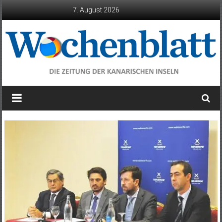
Zum
7. August 2026
Inhalt
springen
Wochenblatt
die
Zeitung
der
Kanarischen
Inseln