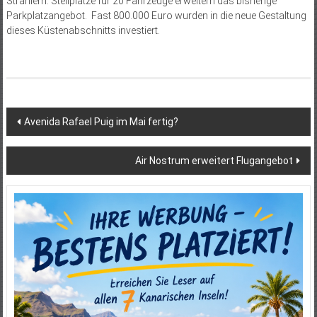
Strahlern. Stellplätze für 20 Fahrzeuge erweitern das bisherige
Parkplatzangebot. Fast 800.000 Euro wurden in die neue Gestaltung
dieses Küstenabschnitts investiert.
Beitragsnavigation
Avenida Rafael Puig im Mai fertig?
Air Nostrum erweitert Flugangebot