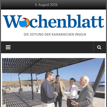
Zum
6. August 2026
Inhalt
springen
Wochenblatt
die
Zeitung
der
Kanarischen
Inseln