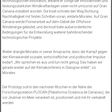
technologischen Innovation, erklärte er. Einige der innovativsten und
leistungsstärksten Windkraftanlagen seien nicht umsonst auf Gran
Canaria installiert worden. Die Insel schreite den Weg Richtung
Nachhaltigkeit mit festen Schritten voran, erklärte Morales. Auf Gran
Canaria werde Pionierarbeit auf dem Gebiet der Offshore-
Windenergie geleistet, und die Insel biete außerordentliche
Bedingungen für die Entwicklung weiterer bahnbrechender
technologischer Projekte.
Weiter drängte Morales in seiner Ansprache, dass der Kampf gegen
den Klimawandel sozialer, wirtschaftlicher und politischer Impulse
bedarf. „Wir sprechen es aus und tun nicht genug. Das haben wir
gerade wieder auf der Klimakonferenz in Glasgow erlebt“, so
Morales.
Der Prototyp soll in den nächsten Wochen in der Nähe der
Forschungsstation ­PLOCAN (Plataforma Oceánica de Canarias), die
vor Jinámar im Meer verankert ist, positioniert und mit ihr verkabelt
werden.