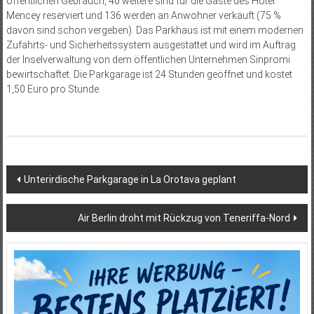
öffentlichen Gebrauch, 40 weitere sind für die Gäste des Hotel
Mencey reserviert und 136 werden an Anwohner verkauft (75 %
davon sind schon vergeben). Das Parkhaus ist mit einem modernen
Zufahrts- und Sicherheitssystem ausgestattet und wird im Auftrag
der Inselverwaltung von dem öffentlichen Unternehmen Sinpromi
bewirtschaftet. Die Parkgarage ist 24 Stunden geöffnet und kostet
1,50 Euro pro Stunde.
Beitragsnavigation
Unterirdische Parkgarage in La Orotava geplant
Air Berlin droht mit Rückzug von Teneriffa-Nord