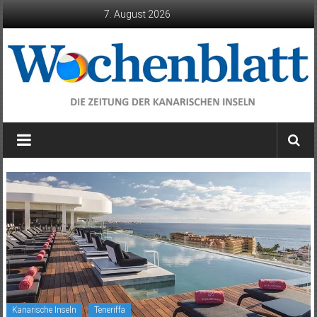
Zum
7. August 2026
Inhalt
springen
Wochenblatt
die
Zeitung
der
Kanarischen
Inseln
Kanarische Inseln
Teneriffa