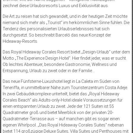
zeichnet diese Urlaubsresorts Luxus und Exklusivität aus.
Die Art zu reisen hat sich gewandelt, und in der heutigen Zeit möchte
niemand sich mehr als „Tourist“ im herkömmlichen Sinne fühlen. Die
Tendenz des personalisierten Urlaubserlebnisses hat sich
durchgesetzt. So beschreibt Barceló das neue Konzept der
Hideaway-Resorts.
Das Royal Hideaway Corales Resort bietet „Design-Urlaub“ unter dem
Motto „The Experience Design Hotel“. Hier findet jeder, was er sucht.
Ob leichtes Abenteuer, besondere Gastronomie, Wellness und
Entspannung, Urlaub zu zweit oder in der Familie…
Das neue Fünfsterne-Luxushotel liegt in La Caleta im Süden von
Teneriffa, in unmittelbarer Nähe zum Touristenzentrum Costa Adeje.
In zwei Gebäudekomplexe unterteilt, bietet das „Royal Hideaway
Corales Beach“ als Adults-only-Hotel ideale Voraussetzungen für
einen entspannten Urlaub zu zweit. Jede der 121 Suiten ist 55
Quadratmeter groß und bietet Meerblick von der privaten 20-
Quadratmeter-Terrasse aus – auf manchen gibt es sogar einen
eigenen Whirlpool. „Das Royal Hideaway Corales Suites“ nebenan
bietet 114 großzügige Deluxe Suites, Villa Suites und Penthouses mit