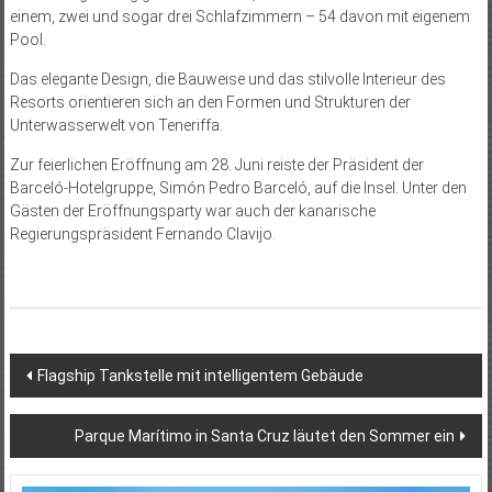
einem, zwei und sogar drei Schlafzimmern – 54 davon mit eigenem
Pool.
Das elegante Design, die Bauweise und das stilvolle Interieur des
Resorts orientieren sich an den Formen und Strukturen der
Unterwasserwelt von Teneriffa.
Zur feierlichen Eröffnung am 28. Juni reiste der Präsident der
Barceló-Hotelgruppe, Simón Pedro Barceló, auf die Insel. Unter den
Gästen der Eröffnungsparty war auch der kanarische
Regierungspräsident Fernando Clavijo.
Beitragsnavigation
Flagship Tankstelle mit intelligentem Gebäude
Parque Marítimo in Santa Cruz läutet den Sommer ein