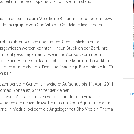
tsstreit um den vom spanischen Umweltministerium
 in erster Linie am Meer keine Bebauung erfolgen darf bzw.
 Häusergruppe von Cho Vito bei Candelaria liegt innerhalb
roteste ihrer Besitzer abgerissen. Stehen blieben nur die
ausgewiesen werden konnten – neun Stück an der Zahl. Ihre
ch nicht geschlagen, auch wenn der Abriss kaum noch
ch einen Hungerstreik auf sich aufmerksam und erwirkten
mber wurde als neue Deadline festgelegt. Bis dahin sollte für
n sein.
ezember vom Gericht ein weiterer Aufschub bis 11. April 2011
Le
 Tomás González, Sprecher der kleinen
Ki
e diesen Zeitraum nutzen werden, um für den Erhalt ihrer
zwischen der neuen Umweltministerin Rosa Aguilar und dem
riel in Madrid, bei dem die Angelegenheit Cho Vito ein Thema