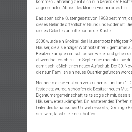
kommen. Jahrelang zieht sich nun bereits der Rech
angeordneten Abriss des kleinen Fischerortes hin.
Das spanische Küstengesetz von 1988 bestimmt, dass
dieses Gelände öffentlicher Grund und Boden ist. Die
dieses Gebietes unmittelbar an der Küste.
2008 wurde ein Großteil der Häuser trotz heftigster P
Häuser, die als einziger Wohnsitz ihrer Eigentümer 
Besitzer kämpfen entschlossen weiter und geben si
abwendbar erscheint. Im September machten sie dur
damit schließlich einen neuen Aufschub. Der 30. Nove
die neun Familien ein neues Quartier gefunden worde
Nachdem diese Frist nun verstrichen ist und am 1. D
festgelegt wurde, schöpfen die Besitzer neuen Mut.
Eigentümergemeinschaft, teilte sogleich mit, dass si
Häuser weiterzukämpfen. Ein anstehendes Treffen 
Leiter des kanarischen Umweltressorts, Domingo Ber
sein wird, lässt sie erneut hoffen.