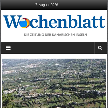
Zum
7. August 2026
Inhalt
springen
Wochenblatt
die
Zeitung
der
Kanarischen
Inseln