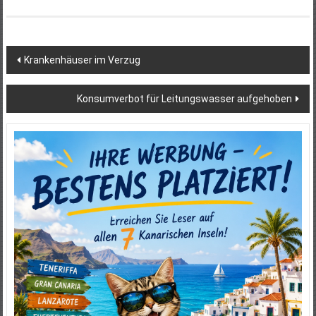
Beitragsnavigation
Krankenhäuser im Verzug
Konsumverbot für Leitungswasser aufgehoben