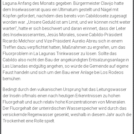
Laguna Anfang des Monats gegeben. Bürgermeister Clavijo hatte
dem Inselwasserrat quasi ein Ultimatum gestellt und Nägel mit
Köpfen gefordert, nachdem dies bereits von Cabildoseite zugesagt
worden war. „Unsere Geduld ist am Limit, und wir können nicht weiter
warten“, hatte er sich beschwert und daran erinnert, dass der Leiter
des Inselwasseramtes, Jesús Morales, sowie Cabildo-Präsident
Ricardo Melchior und Vize-Präsident Aurelio Abreu sich in einem
Treffen dazu verpflichtet hatten, Maßnahmen zu ergreifen, um das
Fluorproblem in La Lagunas Trinkwasser zu lösen. Sollte das
Cabildo also nicht den Bau der angekündigten Entsalzungsanlage in
Las Llanadas endgültig angehen, so würde die Gemeinde auf eigene
Faust handeln und sich um den Bau einer Anlage bei Los Rodeos
bemühen.
Bedingt durch den vulkanischen Ursprung hat das Leitungswasser
der Inseln oftmals einen nach heutigen Erkenntnissen zu hohen
Fluorgehalt und auch relativ hohe Konzentrationen von Mineralien.
Der Fluorgehalt der unterirdischen Wasserspeicher wird durch das
versickernde Regenwasser gesenkt, weshalb in diesem Jahr auch die
Trockenheit eine Rolle spielt.