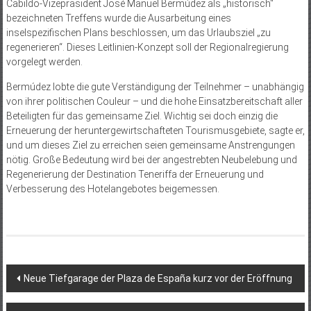
Cabildo-Vizepräsident José Manuel Bermúdez als „historisch“
bezeichneten Treffens wurde die Ausarbeitung eines
inselspezifischen Plans beschlossen, um das Urlaubsziel „zu
regenerieren“. Dieses Leitlinien-Konzept soll der Regionalregierung
vorgelegt werden.
Bermúdez lobte die gute Verständigung der Teilnehmer – unabhängig
von ihrer politischen Couleur – und die hohe Einsatzbereitschaft aller
Beteiligten für das gemeinsame Ziel. Wichtig sei doch einzig die
Erneuerung der heruntergewirtschafteten Tourismusgebiete, sagte er,
und um dieses Ziel zu erreichen seien gemeinsame Anstrengungen
nötig. Große Bedeutung wird bei der angestrebten Neubelebung und
Regenerierung der Destination Teneriffa der Erneuerung und
Verbesserung des Hotelangebotes beigemessen.
Beitragsnavigation
Neue Tiefgarage der Plaza de España kurz vor der Eröffnung