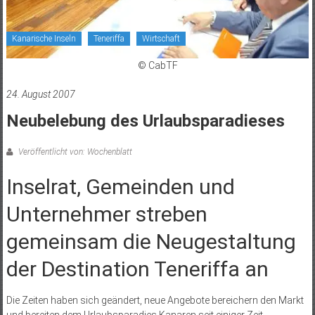
Kanarische Inseln
Teneriffa
Wirtschaft
© CabTF
24. August 2007
Neubelebung des Urlaubsparadieses
Veröffentlicht von: Wochenblatt
Inselrat, Gemeinden und
Unternehmer streben
gemeinsam die Neugestaltung
der Destination Teneriffa an
Die Zeiten haben sich geändert, neue Angebote bereichern den Markt
und bereiten dem Urlaubsparadies Kanaren seit einiger Zeit