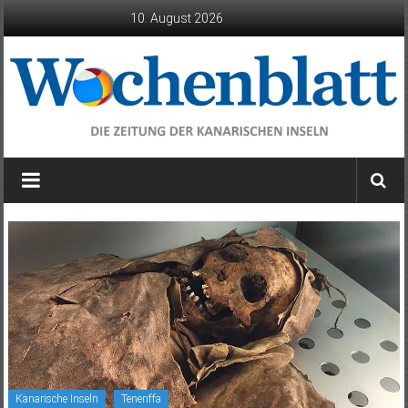
Zum
10. August 2026
Inhalt
springen
Wochenblatt
die
Zeitung
der
Kanarischen
Inseln
Kanarische Inseln
Teneriffa