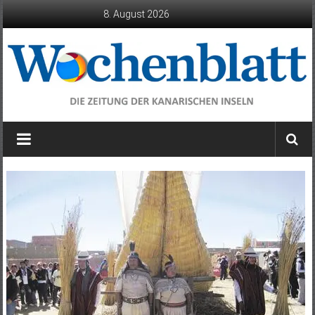
Zum
8. August 2026
Inhalt
springen
Wochenblatt
die
Zeitung
der
Kanarischen
Inseln