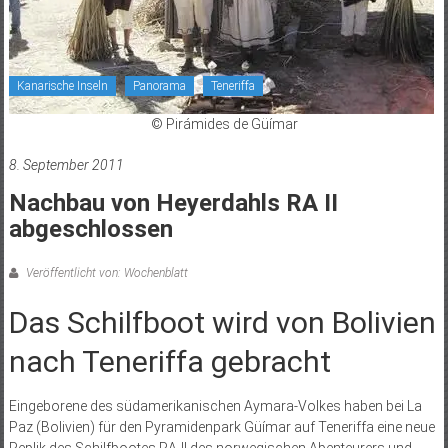
Kanarische Inseln
Panorama
Teneriffa
© Pirámides de Güímar
8. September 2011
Nachbau von Heyerdahls RA II
abgeschlossen
Veröffentlicht von: Wochenblatt
Das Schilfboot wird von Bolivien
nach Teneriffa gebracht
Eingeborene des südamerikanischen Aymara-Volkes haben bei La
Paz (Bolivien) für den Pyramidenpark Güímar auf Teneriffa eine neue
Replik des Schilfbootes RA II des norwegischen Abenteurers und