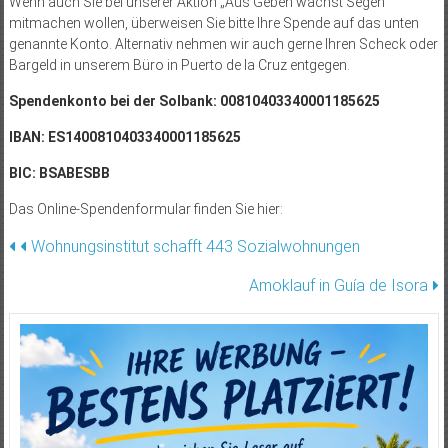
Wenn auch Sie bei unserer Aktion „Aus Geben wächst Segen“
mitmachen wollen, überweisen Sie bitte Ihre Spende auf das unten
genannte Konto. Alternativ nehmen wir auch gerne Ihren Scheck oder
Bargeld in unserem Büro in Puerto de la Cruz entgegen.
Spendenkonto bei der Solbank: 00810403340001185625
IBAN: ES1400810403340001185625
BIC: BSABESBB
Das Online-Spendenformular finden Sie hier:
Beitragsnavigation
Wohnungsinstitut schafft 443 Sozialwohnungen
Amoklauf in Guía de Isora