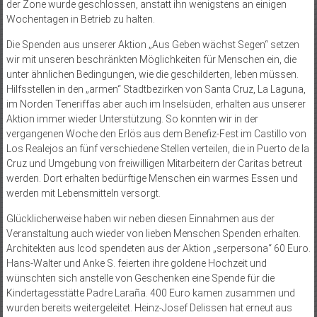
der Zone wurde geschlossen, anstatt ihn wenigstens an einigen
Wochentagen in Betrieb zu halten.
Die Spenden aus unserer Aktion „Aus Geben wächst Segen“ setzen
wir mit unseren beschränkten Möglichkeiten für Menschen ein, die
unter ähnlichen Bedingungen, wie die geschilderten, leben müssen.
Hilfsstellen in den „armen“ Stadtbezirken von Santa Cruz, La Laguna,
im Norden Teneriffas aber auch im Inselsüden, erhalten aus unserer
Aktion immer wieder Unterstützung. So konnten wir in der
vergangenen Woche den Erlös aus dem Benefiz-Fest im Castillo von
Los Realejos an fünf verschiedene Stellen verteilen, die in Puerto de la
Cruz und Umgebung von freiwilligen Mitarbeitern der Caritas betreut
werden. Dort erhalten bedürftige Menschen ein warmes Essen und
werden mit Lebensmitteln versorgt.
Glücklicherweise haben wir neben diesen Einnahmen aus der
Veranstaltung auch wieder von lieben Menschen Spenden erhalten.
Architekten aus Icod spendeten aus der Aktion „serpersona“ 60 Euro.
Hans-Walter und Anke S. feierten ihre goldene Hochzeit und
wünschten sich anstelle von Geschenken eine Spende für die
Kindertagesstätte Padre Laraña. 400 Euro kamen zusammen und
wurden bereits weitergeleitet. Heinz-Josef Delissen hat erneut aus