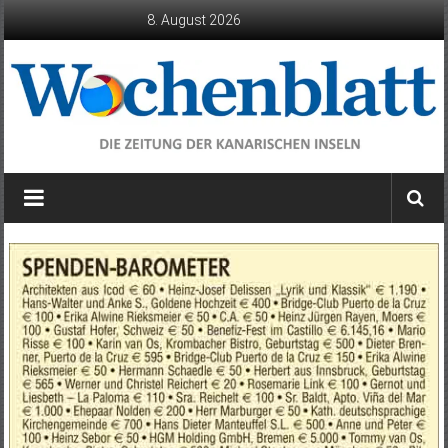
Zum
8. August 2026
Inhalt
springen
Wochenblatt
die
Zeitung
der
Kanarischen
Inseln