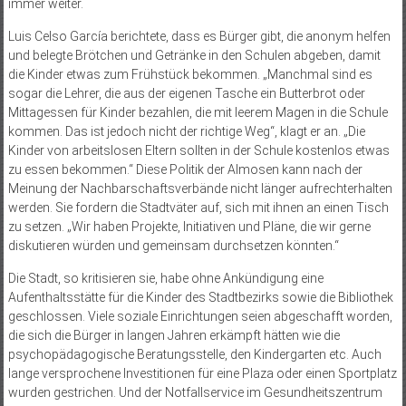
immer weiter.
Luis Celso García berichtete, dass es Bürger gibt, die anonym helfen
und belegte Brötchen und Getränke in den Schulen abgeben, damit
die Kinder etwas zum Frühstück bekommen. „Manchmal sind es
sogar die Lehrer, die aus der eigenen Tasche ein Butterbrot oder
Mittagessen für Kinder bezahlen, die mit leerem Magen in die Schule
kommen. Das ist jedoch nicht der richtige Weg“, klagt er an. „Die
Kinder von arbeitslosen Eltern sollten in der Schule kostenlos etwas
zu essen bekommen.“ Diese Politik der Almosen kann nach der
Meinung der Nachbarschaftsverbände nicht länger aufrechterhalten
werden. Sie fordern die Stadtväter auf, sich mit ihnen an einen Tisch
zu setzen. „Wir haben Projekte, Initiativen und Pläne, die wir gerne
diskutieren würden und gemeinsam durchsetzen könnten.“
Die Stadt, so kritisieren sie, habe ohne Ankündigung eine
Aufenthaltsstätte für die Kinder des Stadtbezirks sowie die Bibliothek
geschlossen. Viele soziale Einrichtungen seien abgeschafft worden,
die sich die Bürger in langen Jahren erkämpft hätten wie die
psychopädagogische Beratungsstelle, den Kindergarten etc. Auch
lange versprochene Investitionen für eine Plaza oder einen Sportplatz
wurden gestrichen. Und der Notfallservice im Gesundheitszentrum