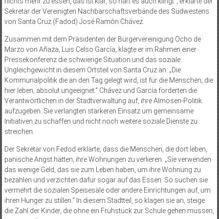
nichts mehr zu essen, das ist klar, so hart es auch klingt“, erklärte der
Sekretär der Vereinigten Nachbarschaftsverbände des Südwestens
von Santa Cruz (Fadod) José Ramón Chávez.
Zusammen mit dem Präsidenten der Bürgervereinigung Ocho de
Marzo von Añaza, Luis Celso García, klagte er im Rahmen einer
Pressekonferenz die schwierige Situation und das soziale
Ungleichgewicht in diesem Ortsteil von Santa Cruz an. „Die
Kommunalpolitik die an den Tag gelegt wird, ist für die Menschen, die
hier leben, absolut ungeeignet.“ Chávez und García forderten die
Verantwortlichen in der Stadtverwaltung auf, ihre Almosen-Politik
aufzugeben. Sie verlangten stärkeren Einsatz um gemeinsame
Initiativen zu schaffen und nicht noch weitere soziale Dienste zu
streichen.
Der Sekretär von Fedod erklärte, dass die Menschen, die dort leben,
panische Angst hätten, ihre Wohnungen zu verlieren. „Sie verwenden
das wenige Geld, das sie zum Leben haben, um ihre Wohnung zu
bezahlen und verzichten dafür sogar auf das Essen. So suchen sie
vermehrt die sozialen Speisesäle oder andere Einrichtungen auf, um
ihren Hunger zu stillen.“ In diesem Stadtteil, so klagen sie an, steige
die Zahl der Kinder, die ohne ein Frühstück zur Schule gehen müssen,