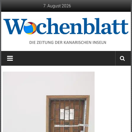
Zum
7. August 2026
Inhalt
springen
Wochenblatt
die
Zeitung
der
Kanarischen
Inseln