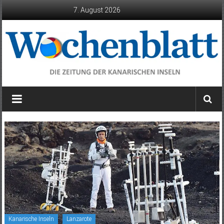
Zum
7. August 2026
Inhalt
springen
Wochenblatt
die
Zeitung
der
Kanarischen
Inseln
Kanarische Inseln
Lanzarote