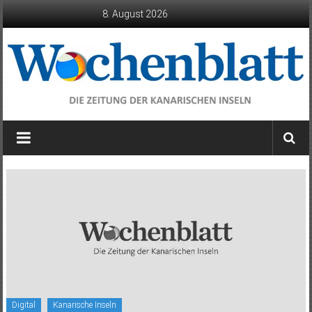
Zum
8. August 2026
Inhalt
springen
Wochenblatt
die
Zeitung
der
Kanarischen
Inseln
Digital
Kanarische Inseln