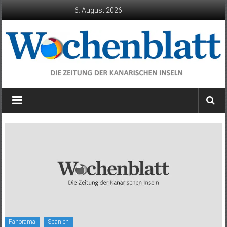
Zum
6. August 2026
Inhalt
springen
Wochenblatt
die
Zeitung
der
Kanarischen
Inseln
Panorama
Spanien