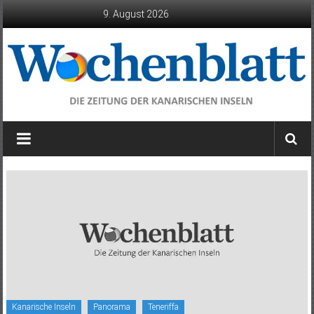
Zum
9. August 2026
Inhalt
springen
Wochenblatt
die
Zeitung
der
Kanarischen
Inseln
Kanarische Inseln
Panorama
Teneriffa