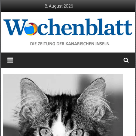
Zum
8. August 2026
Inhalt
springen
Wochenblatt
die
Zeitung
der
Kanarischen
Inseln