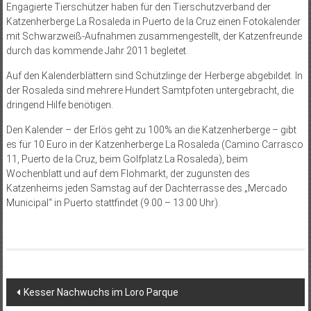
Engagierte Tierschützer haben für den Tierschutzverband der
Katzenherberge La Rosaleda in Puerto de la Cruz einen Fotokalender
mit Schwarzweiß-Aufnahmen zusammengestellt, der Katzenfreunde
durch das kommende Jahr 2011 begleitet.
Auf den Kalenderblättern sind Schützlinge der Herberge abgebildet. In
der Rosaleda sind mehrere Hundert Samtpfoten untergebracht, die
dringend Hilfe benötigen.
Den Kalender – der Erlös geht zu 100% an die Katzenherberge – gibt
es für 10 Euro in der Katzenherberge La Rosaleda (Camino Carrasco
11, Puerto de la Cruz, beim Golfplatz La Rosaleda), beim
Wochenblatt und auf dem Floh­markt, der zugunsten des
Katzenheims jeden Samstag auf der Dachterrasse des „Mercado
Municipal“ in Puerto stattfindet (9.00 – 13.00 Uhr).
Beitragsnavigation
Kesser Nachwuchs im Loro Parque