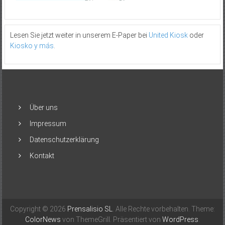
Lesen Sie jetzt weiter in unserem E-Paper bei
United Kiosk
oder
Kiosko y más
.
Über uns
Impressum
Datenschutzerklärung
Kontakt
Copyright © 2026
Prensalisio SL
. Alle Rechte vorbehalten. Theme:
ColorNews
von ThemeGrill. Präsentiert von
WordPress
.