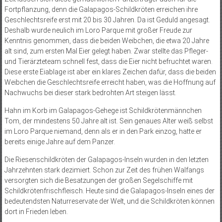
Fortpflanzung, denn die Galapagos-Schildkröten erreichen ihre
Geschlechtsreife erst mit 20 bis 30 Jahren. Da ist Geduld angesagt.
Deshalb wurde neulich im Loro Parque mit großer Freude zur
Kenntnis genommen, dass die beiden Weibchen, die etwa 20 Jahre
alt sind, zum ersten Mal Eier gelegt haben. Zwar stellte das Pfleger-
und Tierärzteteam schnell fest, dass die Eier nicht befruchtet waren.
Diese erste Eiablage ist aber ein klares Zeichen dafür, dass die beiden
Weibchen die Geschlechtsreife erreicht haben, was die Hoffnung auf
Nachwuchs bei dieser stark bedrohten Art steigen lässt.
Hahn im Korb im Galapagos-Gehege ist Schildkrötenmännchen
Tom, der mindestens 50 Jahre alt ist. Sein genaues Alter weiß selbst
im Loro Parque niemand, denn als er in den Park einzog, hatte er
bereits einige Jahre auf dem Panzer.
Die Riesenschildkröten der Galapagos-Inseln wurden in den letzten
Jahrzehnten stark dezimiert. Schon zur Zeit des frühen Walfangs
versorgten sich die Besatzungen der großen Segelschiffe mit
Schildkrötenfrischfleisch. Heute sind die Galapagos-Inseln eines der
bedeutendsten Naturreservate der Welt, und die Schildkröten können
dort in Frieden leben.