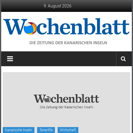
Zum
9. August 2026
Inhalt
springen
Wochenblatt
die
Zeitung
der
Kanarischen
Inseln
Kanarische Inseln
Teneriffa
Wirtschaft