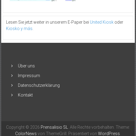
Lesen Sie jetzt weiter in unserem E-Paper bei
United Kiosk
oder
Kiosko y más
.
Über uns
Impressum
Datenschutzerklärung
Kontakt
Copyright © 2026
Prensalisio SL
. Alle Rechte vorbehalten. Theme:
ColorNews
von ThemeGrill. Präsentiert von
WordPress
.