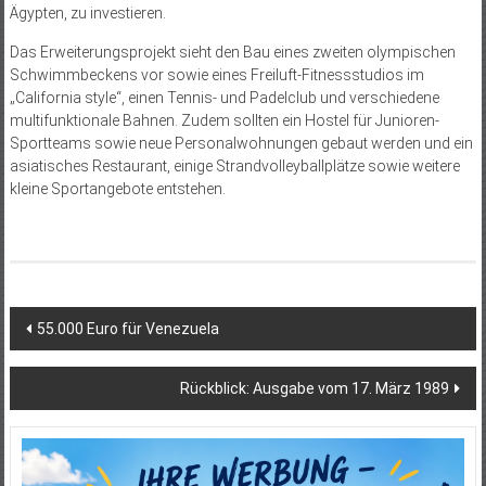
Ägypten, zu investieren.
Das Erweiterungsprojekt sieht den Bau eines zweiten olympischen
Schwimmbeckens vor sowie eines Freiluft-Fitnessstudios im
„California style“, einen Tennis- und Padelclub und verschiedene
multifunktionale Bahnen. Zudem sollten ein Hostel für Junioren-
Sportteams sowie neue Personalwohnungen gebaut werden und ein
asiatisches Restaurant, einige Strandvolleyballplätze sowie weitere
kleine Sportangebote entstehen.
Beitragsnavigation
55.000 Euro für Venezuela
Rückblick: Ausgabe vom 17. März 1989