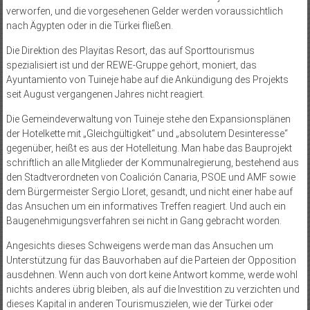
verworfen, und die vorgesehenen Gelder werden voraussichtlich
nach Ägypten oder in die Türkei fließen.
Die Direktion des Playitas Resort, das auf Sporttourismus
spezialisiert ist und der REWE-Gruppe gehört, moniert, das
Ayuntamiento von Tuineje habe auf die Ankündigung des Projekts
seit August vergangenen Jahres nicht reagiert.
Die Gemeindeverwaltung von Tuineje stehe den Expansionsplänen
der Hotelkette mit „Gleichgültigkeit“ und „absolutem Desinteresse“
gegenüber, heißt es aus der Hotelleitung. Man habe das Bauprojekt
schriftlich an alle Mitglieder der Kommunalregierung, bestehend aus
den Stadtverordneten von Coalición Canaria, PSOE und AMF sowie
dem Bürgermeister Sergio Lloret, gesandt, und nicht einer habe auf
das Ansuchen um ein informatives Treffen reagiert. Und auch ein
Baugenehmigungsverfahren sei nicht in Gang gebracht worden.
Angesichts dieses Schweigens werde man das Ansuchen um
Unterstützung für das Bauvorhaben auf die Parteien der Opposition
ausdehnen. Wenn auch von dort keine Antwort komme, werde wohl
nichts anderes übrig bleiben, als auf die Investition zu verzichten und
dieses Kapital in anderen Tourismuszielen, wie der Türkei oder