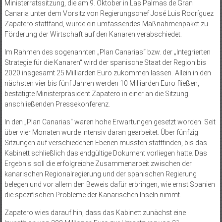
Ministerratssitzung, die am 9. Oktober in Las Palmas de Gran
Canaria unter dem Vorsitz von Regierungschef José Luis Rodríguez
Zapatero stattfand, wurde ein umfassendes Maßnahmenpaket zu
Förderung der Wirtschaft auf den Kanaren verabschiedet.
Im Rahmen des sogenannten „Plan Canarias“ bzw. der „Integrierten
Strategie für die Kanaren“ wird der spanische Staat der Region bis
2020 insgesamt 25 Milliarden Euro zukommen lassen. Allein in den
nächsten vier bis fünf Jahren werden 10 Milliarden Euro fließen,
bestätigte Minis­terpräsident Zapatero in einer an die Sitzung
anschließenden Pressekonferenz.
In den „Plan Canarias“ waren hohe Erwartungen gesetzt worden. Seit
über vier Monaten wurde intensiv daran gearbeitet. Über fünfzig
Sitzungen auf verschiedenen Ebenen mussten stattfinden, bis das
Kabinett schließlich das endgültige Dokument vorliegen hatte. Das
Ergebnis soll die erfolgreiche Zusammenarbeit zwischen der
kanarischen Regionalregierung und der spanischen Regierung
belegen und vor allem den Beweis dafür erbringen, wie ernst Spanien
die spezifischen Probleme der Kanarischen Inseln nimmt.
Zapatero wies darauf hin, dass das Kabinett zunächst eine