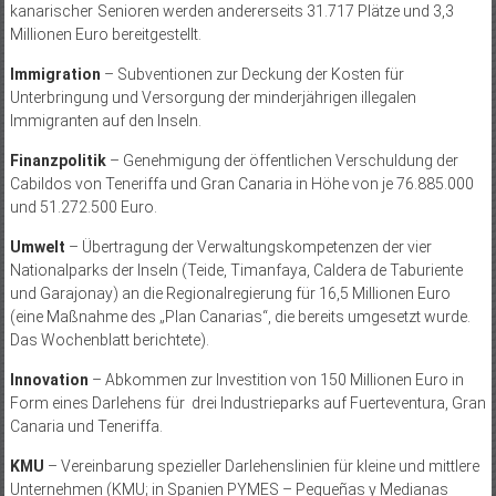
kanarischer Se­nioren werden andererseits 31.717 Plätze und 3,3
Millionen Euro bereitgestellt.
Immigration
– Subventionen zur Deckung der Kosten für
Unterbringung und Versorgung der minderjährigen illegalen
Immigranten auf den Inseln.
Finanzpolitik
– Genehmigung der öffentlichen Verschuldung der
Cabildos von Teneriffa und Gran Canaria in Höhe von je 76.885.000
und 51.272.500 Euro.
Umwelt
– Übertragung der Verwaltungskompetenzen der vier
Nationalparks der Inseln (Teide, Timanfaya, Cal­dera de Taburiente
und Garajonay) an die Regionalregierung für 16,5 Millionen Euro
(eine Maßnahme des „Plan Canarias“, die bereits umgesetzt wurde.
Das Wochenblatt berichtete).
Innovation
– Abkommen zur Investition von 150 Millionen Euro in
Form eines Darlehens für drei Industrieparks auf Fuerteventura, Gran
Canaria und Teneriffa.
KMU
– Vereinbarung spezieller Darlehenslinien für kleine und mittlere
Unternehmen (KMU; in Spanien PYMES – Pequeñas y Medianas