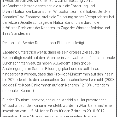
Investition von 290 Millionen Euro zur Umsetzung von 21
Maßnahmen beschlossen hat, die alle die Förderung und
Diversifikation der kanarischen Wirtschaft zum Ziel haben. Der „Plan
Canarias“, so Zapatero, stelle die Einlösung seines Versprechens bei
der letzten Debatte zur Lage der Nation dar und sei durch die
größeren Probleme der Kanaren im Zuge der Wirtschaftskrise und
ihres Standes als
Region in äußerster Randlage der EU gerechtfertigt.
Zapatero unterstrich weiter, dass es sein großes Ziel sei, die
Beschäftigtenzahl auf dem Archipel in zehn Jahren auf das nationale
Durchschnittsniveau zu heben. Außerdem seien große
Anstrengungen in Sachen Bildung geplant und es soll darauf
hingearbeitet werden, dass das Pro-Kopf-Einkommen auf den Inseln
bis 2020 ebenfalls den spanischen Durchschnittswert erreicht. (2008
lag das Pro-Kopf-Einkommen auf den Kanaren 12,13% unter dem
nationalen Schnitt.)
Für den Tourismussektor, den auch Madrid als Hauptmotor der
Wirtschaft auf den Kanaren versteht, wurde im „Plan Canarias“ eine
Investition von 112 Millionen Euro für den Zeitraum 2010-2012
vereinbart. Diese Mittel sollen in den sogenannten „Plan de