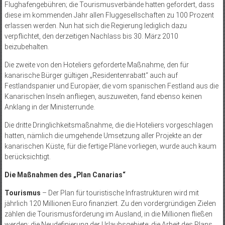
Flughafengebühren; die Tourismusverbände hatten gefordert, dass
diese im kommenden Jahr allen Fluggesellschaften zu 100 Prozent
erlassen werden. Nun hat sich die Regierung lediglich dazu
verpflichtet, den derzeitigen Nachlass bis 30. März 2010
beizubehalten.
Die zweite von den Hoteliers geforderte Maßnahme, den für
kanarische Bürger gültigen „Residentenrabatt“ auch auf
Festlandspanier und Europäer, die vom spanischen Festland aus die
Kanarischen Inseln anfliegen, auszuweiten, fand ebenso keinen
Anklang in der Ministerrunde.
Die dritte Dringlichkeitsmaßnahme, die die Hoteliers vorgeschlagen
hatten, nämlich die umgehende Umsetzung aller Projekte an der
kanarischen Küste, für die fertige Pläne vorliegen, wurde auch kaum
berücksichtigt.
Die Maßnahmen des „Plan Canarias“
Tourismus
– Der Plan für touristische Infrastrukturen wird mit
jährlich 120 Millionen Euro finanziert. Zu den vordergründigen Zielen
zählen die Tourismusförderung im Ausland, in die Millionen fließen
werden; die Neudefinierung der Urlaubsgebiete; die Arbeit des Plans