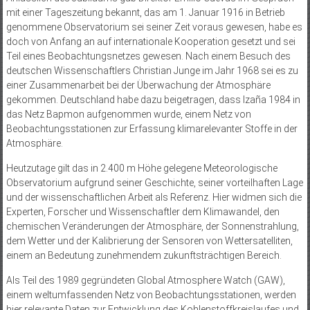
mit einer Tageszeitung bekannt, das am 1. Januar 1916 in Betrieb
genommene Observatorium sei seiner Zeit voraus gewesen, habe es
doch von Anfang an auf internationale Kooperation gesetzt und sei
Teil eines Beobachtungsnetzes gewesen. Nach einem Besuch des
deutschen Wissenschaftlers Christian Junge im Jahr 1968 sei es zu
einer Zusammenarbeit bei der Überwachung der Atmosphäre
gekommen. Deutschland habe dazu beigetragen, dass Izaña 1984 in
das Netz Bapmon aufgenommen wurde, einem Netz von
Beobachtungsstationen zur Erfassung klimarelevanter Stoffe in der
Atmosphäre.
Heutzutage gilt das in 2.400 m Höhe gelegene Meteorologische
Observatorium aufgrund seiner Geschichte, seiner vorteilhaften Lage
und der wissenschaftlichen Arbeit als Referenz. Hier widmen sich die
Experten, Forscher und Wissenschaftler dem Klimawandel, den
chemischen Veränderungen der Atmosphäre, der Sonnenstrahlung,
dem Wetter und der Kalibrierung der Sensoren von Wettersatelliten,
einem an Bedeutung zunehmendem zukunftsträchtigen Bereich.
Als Teil des 1989 gegründeten Global Atmosphere Watch (GAW),
einem weltumfassenden Netz von Beobachtungsstationen, werden
hier relevante Daten zur Entwicklung des Kohlenstoffkreislaufes und