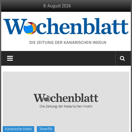
Zum
8. August 2026
Inhalt
springen
Wochenblatt
die
Zeitung
der
Kanarischen
Inseln
Kanarische Inseln
Teneriffa