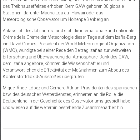
des Treibhauseffektes erhoben. Dem GAW gehören 30 globale
Stationen, darunter Mauna Loa auf Hawaii oder das
Meteorologische Observatorium Hohenpeißenberg an.
Anlässlich des Jubiläums fand sich die internationale und nationale
Crème de la Crème der Meteorologie dieser Tage auf dem Izaña-Berg
ein. David Grimes, Präsident der World Meteorological Organization
(WMO), würdigte bei seiner Rede den Beitrag Izañas zur weltweiten
Erforschung und Überwachung der Atmosphäre. Dank des GAW,
dem Izaña angehöre, könnten die Wissenschaftler und
Verantwortlichen die Effektivität der Maßnahmen zum Abbau des
Kohlenstoffdioxid-Ausstoßes überprüfen.
Miguel Ángel López und Gerhard Adrian, Präsidenten des spanischen
bzw. des deutschen Wetterdienstes, erinnerten an die Rolle, die
Deutschland in der Geschichte des Observatoriums gespielt habe
und wiesen auf die weiterhin bestehende Zusammenarbeit hin.